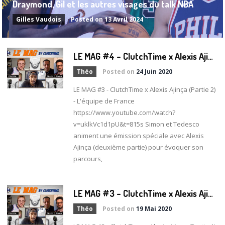
Draymond, Gil et les autres visages du talk NBA
Gilles Vaudois
Posted on
13 Avril 2024
L
E MAG #4 – ClutchTime x Alexis Ajinça (Partie 2) – L’équipe de France
Théo
Posted on
24 Juin 2020
LE MAG #3 - ClutchTime x Alexis Ajinça (Partie 2)
- L'équipe de France
https://www.youtube.com/watch?
v=uklkVc1d1pU&t=815s Simon et Tedesco
animent une émission spéciale avec Alexis
Ajinça (deuxième partie) pour évoquer son
parcours,
L
E MAG #3 – ClutchTime x Alexis Ajinça (Partie 1) – Sa Carrière
Théo
Posted on
19 Mai 2020