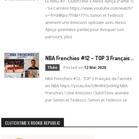
LE MAG #3 - ClutchTime x Alexis Ajinça (Partie 1)
- Sa Carrière https://www.youtube.com/watch?
v=-hYd4Rpo7TY&t=771s Simon et Tedesco
animent une émission spéciale avec Alexis
Ajinça (première partie) pour évoquer son
parcours, plus
N
BA Frenchies #12 – TOP 3 Français de l’année en NBA
Théo
Posted on
12 Mai 2020
NBA Frenchies #12 - TOP 3 Français de l'année
en NBA https://youtu.be/U8n6KtQmkNg NBA
Frenchies ! Une émission ClutchTime animée
par Simon et Tedesco. Simon et Tedesco se
CLUTCHTIME X ROOKIE REPUBLIC