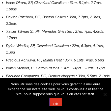
Isaac Okoro, SF, Cleveland Cavaliers : 31m, 8.1pts, 2.7rds,
1.9pds
Payton Pritchard, PG, Boston Celtics : 30m, 7.7pts, 2.3rds,
2.3pds
Xavier Tillman Sr, PF, Memphis Grizzlies : 27m, 7pts, 4.6rds,
1.7pds
Dylan Windler, SF, Cleveland Cavaliers : 22m, 6.3pts, 4.1rds,
1.3pd
Precious Achiuwa, PF, Miami Heat : 35m, 6.1pts, 4rds, 0.6pd
Isaiah Stewart, C, Detroit Pistons : 34m, 5.4pts, 5.8rds, 0.7pd
Facundo Campazzo, PG, Denver Nuggets : 30m, 5.5pts, 2.1pds
Nous utilisons des cookies pour vous garantir la meilleure
Post
expérience sur notre site web. Si vous continuez à utiliser ce
Les « Bad Busts » De Detroit
Le Carnet Des Rookies 6.0: Cette Classe Veut Rentrer Dans L’histoire
site, nous supposerons que vous en êtes satisfait.
navigation
Ok
Laisser un commentaire