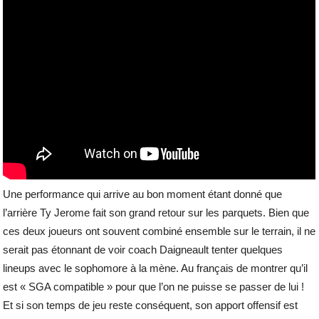
Une performance qui arrive au bon moment étant donné que
l’arrière Ty Jerome fait son grand retour sur les parquets. Bien que
ces deux joueurs ont souvent combiné ensemble sur le terrain, il ne
serait pas étonnant de voir coach Daigneault tenter quelques
lineups avec le sophomore à la mène. Au français de montrer qu’il
est « SGA compatible » pour que l’on ne puisse se passer de lui !
Et si son temps de jeu reste conséquent, son apport offensif est