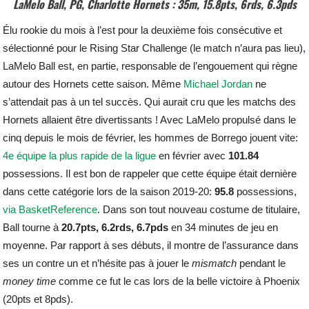
LaMelo Ball, PG, Charlotte Hornets : 35m, 15.8pts, 6rds, 6.3pds
Élu rookie du mois à l’est pour la deuxième fois consécutive et
sélectionné pour le Rising Star Challenge (le match n’aura pas lieu),
LaMelo Ball est, en partie, responsable de l’engouement qui règne
autour des Hornets cette saison. Même
Michael Jordan
ne
s’attendait pas à un tel succès. Qui aurait cru que les matchs des
Hornets allaient être divertissants ! Avec LaMelo propulsé dans le
cinq depuis le mois de février, les hommes de Borrego jouent vite:
4e équipe la plus rapide de la ligue
en février avec
101.84
possessions. Il est bon de rappeler que cette équipe était dernière
dans cette catégorie lors de la saison 2019-20:
95.8
possessions,
via BasketReference
. Dans son tout nouveau costume de titulaire,
Ball tourne à
20.7pts, 6.2rds, 6.7pds
en 34 minutes de jeu en
moyenne. Par rapport à ses débuts, il montre de l’assurance dans
ses un contre un et n’hésite pas à jouer le
mismatch
pendant le
money time
comme ce fut le cas lors de la belle victoire à Phoenix
(20pts et 8pds).