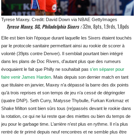
Tyrese Maxey. Credit: David Down via NBAE GettyImages
Tyrese Maxey, SG, Philadelphia Sixers :
32m, 8pts, 1.9rds, 1.8pds
Elle est bien loin l’époque durant laquelle les Sixers étaient touchés
par le protocole sanitaire permettant ainsi au rookie de scorer à
volonté (39pts contre Denver). Il semblait pourtant bien intégré
dans les plans de Doc Rivers, d’autant plus que des rumeurs
évoquaient le fait que Philly ne souhaitait pas
s’en séparer pour
faire venir James Harden
. Mais depuis son dernier match en tant
que titulaire en janvier, Maxey n’a dépassé la barre des dix points
qu’à trois reprises et son temps de jeu n’a cessé de dégringoler
(quatre DNP). Seth Curry, Matysse Thybulle, Furkan Korkmaz et
Shake Milton sont bien sûrs tous (re)passés devant le rookie dans
la rotation, ce qui ne lui reste que des miettes ou bien du temps de
jeu pour le garbage time. L’arrière n’est plus en rythme. Il n’a plus
rentré de tir primé depuis neuf rencontres et ne semble plus être