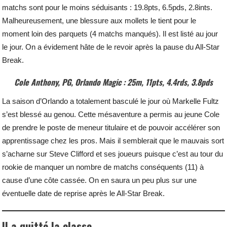
matchs sont pour le moins séduisants : 19.8pts, 6.5pds, 2.8ints.
Malheureusement, une blessure aux mollets le tient pour le
moment loin des parquets (4 matchs manqués). Il est listé au jour
le jour. On a évidement hâte de le revoir après la pause du All-Star
Break.
Cole Anthony, PG, Orlando Magic : 25m, 11pts, 4.4rds, 3.8pds
La saison d’Orlando a totalement basculé le jour où Markelle Fultz
s’est blessé au genou. Cette mésaventure a permis au jeune Cole
de prendre le poste de meneur titulaire et de pouvoir accélérer son
apprentissage chez les pros. Mais il semblerait que le mauvais sort
s’acharne sur Steve Clifford et ses joueurs puisque c’est au tour du
rookie de manquer un nombre de matchs conséquents (11) à
cause d’une côte cassée. On en saura un peu plus sur une
éventuelle date de reprise après le All-Star Break.
Il a quitté la classe…