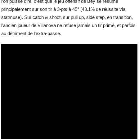
l’on puisse dire, c’est que le jeu offensif de Bey se résume
principalement sur son tir à 3-pts à 45° (43.1% de réussite via
statmuse). Sur catch & shoot, sur pull up, side step, en transition,
l’ancien joueur de Villanova ne refuse jamais un tir primé, et parfois
au détriment de l’extra-passe.