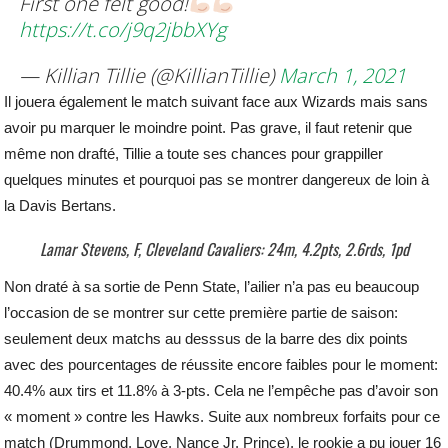
First one felt good!
https://t.co/j9q2jbbXYg
— Killian Tillie (@KillianTillie)
March 1, 2021
Il jouera également le match suivant face aux Wizards mais sans
avoir pu marquer le moindre point. Pas grave, il faut retenir que
même non drafté, Tillie a toute ses chances pour grappiller
quelques minutes et pourquoi pas se montrer dangereux de loin à
la Davis Bertans.
Lamar Stevens, F, Cleveland Cavaliers: 24m, 4.2pts, 2.6rds, 1pd
Non draté à sa sortie de Penn State, l’ailier n’a pas eu beaucoup
l’occasion de se montrer sur cette première partie de saison:
seulement deux matchs au desssus de la barre des dix points
avec des pourcentages de réussite encore faibles pour le moment:
40.4% aux tirs et 11.8% à 3-pts. Cela ne l’empêche pas d’avoir son
« moment » contre les Hawks. Suite aux nombreux forfaits pour ce
match (Drummond, Love, Nance Jr, Prince), le rookie a pu jouer 16