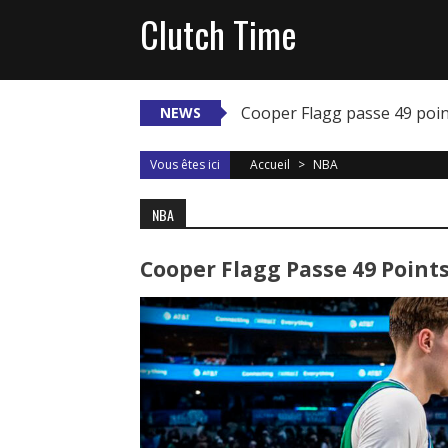
Skip
Clutch Time
to
content
Cooper Flagg passe 49 poi
NEWS
Vous êtes ici
Accueil
>
NBA
NBA
Cooper Flagg Passe 49 Poin