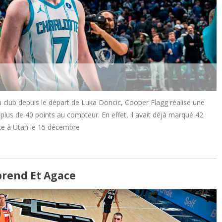
u club depuis le départ de Luka Doncic, Cooper Flagg réalise une
lus de 40 points au compteur. En effet, il avait déjà marqué 42
ace à Utah le 15 décembre
rend Et Agace