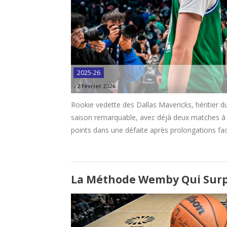
2025-26
-
2 février 2026
Rookie vedette des Dallas Mavericks, héritier d
saison remarquable, avec déjà deux matches à p
points dans une défaite après prolongations f
La Méthode Wemby Qui Surp