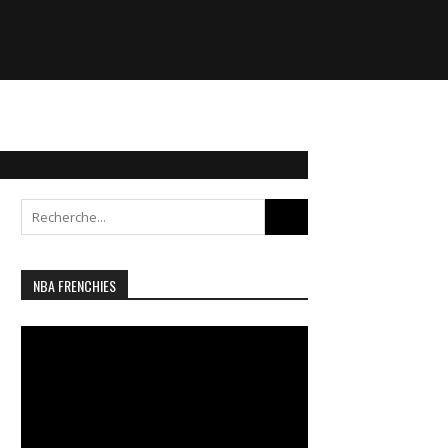
Search
for:
NBA FRENCHIES
Lecteur
vidéo