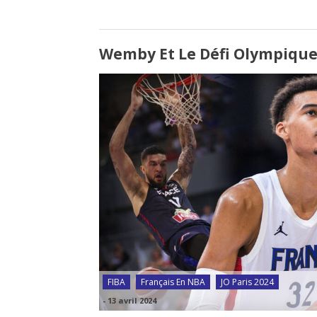
Wemby Et Le Défi Olympique
FIBA
Français En NBA
JO Paris 2024
-
13 avril 2024