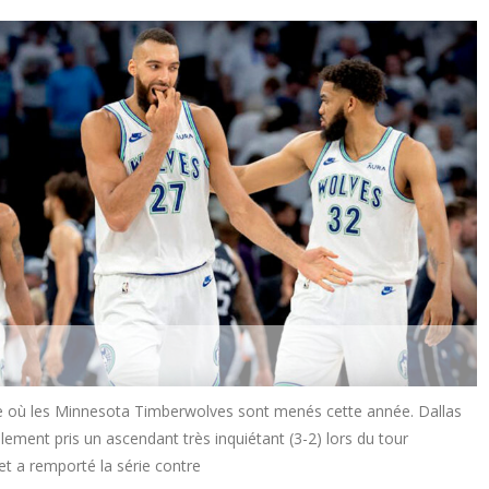
ite où les Minnesota Timberwolves sont menés cette année. Dallas
lement pris un ascendant très inquiétant (3-2) lors du tour
et a remporté la série contre