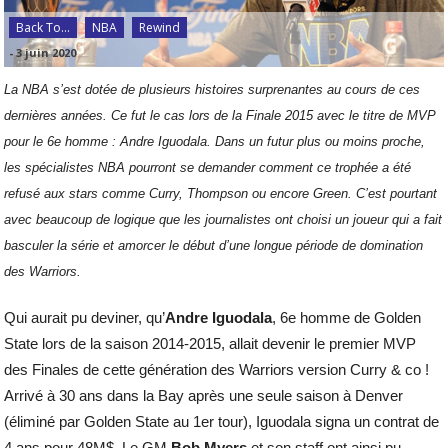
Back To...
NBA
Rewind
-
3 juin 2020
La NBA s’est dotée de plusieurs histoires surprenantes au cours de ces
dernières années. Ce fut le cas lors de la Finale 2015 avec le titre de MVP
pour le 6e homme : Andre Iguodala. Dans un futur plus ou moins proche,
les spécialistes NBA pourront se demander comment ce trophée a été
refusé aux stars comme Curry, Thompson ou encore Green. C’est pourtant
avec beaucoup de logique que les journalistes ont choisi un joueur qui a fait
basculer la série et amorcer le début d’une longue période de domination
des Warriors.
Qui aurait pu deviner, qu’
Andre Iguodala
, 6e homme de Golden
State lors de la saison 2014-2015, allait devenir le premier MVP
des Finales de cette génération des Warriors version Curry & co !
Arrivé à 30 ans dans la Bay après une seule saison à Denver
(éliminé par Golden State au 1er tour), Iguodala signa un contrat de
4 ans pour 48M$. Le GM
Bob Myers
et son staff ont ainsi pu