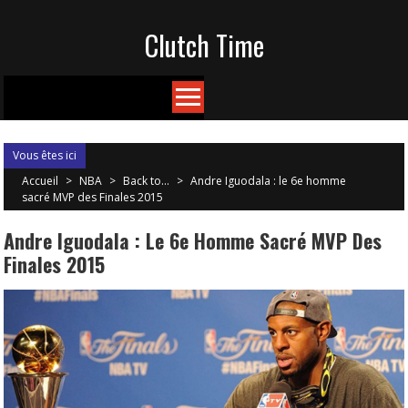
Skip
Clutch Time
to
content
Vous êtes ici
Accueil
>
NBA
>
Back to...
>
Andre Iguodala : le 6e homme
sacré MVP des Finales 2015
Andre Iguodala : Le 6e Homme Sacré MVP Des
Finales 2015