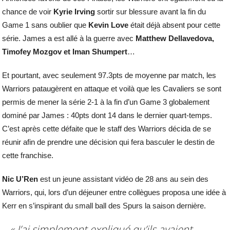
chance de voir
Kyrie Irving
sortir sur blessure avant la fin du
Game 1 sans oublier que
Kevin Love
était déjà absent pour cette
série. James a est allé à la guerre avec
Matthew Dellavedova,
Timofey Mozgov et Iman Shumpert
…
Et pourtant, avec seulement 97.3pts de moyenne par match, les
Warriors pataugèrent en attaque et voilà que les Cavaliers se sont
permis de mener la série 2-1 à la fin d’un Game 3 globalement
dominé par James : 40pts dont 14 dans le dernier quart-temps.
C’est après cette défaite que le staff des Warriors décida de se
réunir afin de prendre une décision qui fera basculer le destin de
cette franchise.
Nic U’Ren
est un jeune assistant vidéo de 28 ans au sein des
Warriors, qui, lors d’un déjeuner entre collègues proposa une idée à
Kerr en s’inspirant du small ball des Spurs la saison dernière.
« J’ai simplement expliqué qu’ils avaient