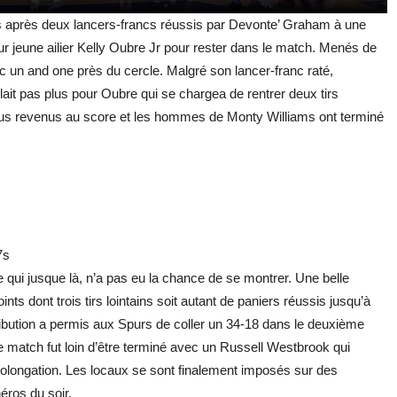
nets après deux lancers-francs réussis par Devonte’ Graham à une
eur jeune ailier Kelly Oubre Jr pour rester dans le match. Menés de
c un and one près du cercle. Malgré son lancer-franc raté,
allait pas plus pour Oubre qui se chargea de rentrer deux tirs
plus revenus au score et les hommes de Monty Williams ont terminé
7s
ui jusque là, n’a pas eu la chance de se montrer. Une belle
s dont trois tirs lointains soit autant de paniers réussis jusqu’à
ibution a permis aux Spurs de coller un 34-18 dans le deuxième
e match fut loin d’être terminé avec un Russell Westbrook qui
olongation. Les locaux se sont finalement imposés sur des
héros du soir.