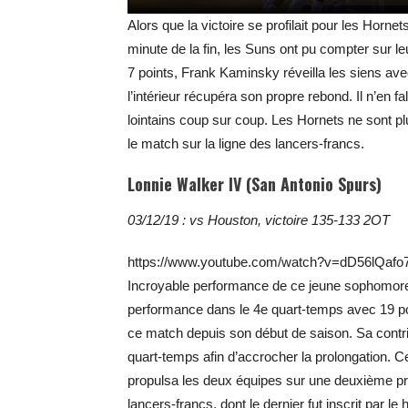
Alors que la victoire se profilait pour les Hor
minute de la fin, les Suns ont pu compter sur l
7 points, Frank Kaminsky réveilla les siens ave
l’intérieur récupéra son propre rebond. Il n’en f
lointains coup sur coup. Les Hornets ne sont 
le match sur la ligne des lancers-francs.
Lonnie Walker IV (San Antonio Spurs)
03/12/19 : vs Houston, victoire 135-133 2OT
https://www.youtube.com/watch?v=dD56lQafo
Incroyable performance de ce jeune sophomore q
performance dans le 4e quart-temps avec 19 point
ce match depuis son début de saison. Sa contr
quart-temps afin d’accrocher la prolongation. C
propulsa les deux équipes sur une deuxième pr
lancers-francs, dont le dernier fut inscrit par le 