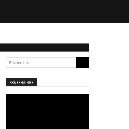
Search
for:
NBA FRENCHIES
Lecteur
vidéo