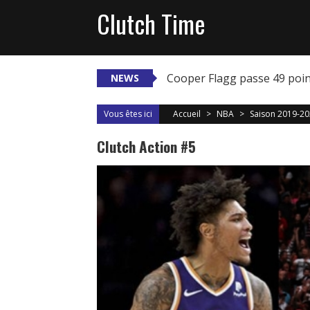
Skip
Clutch Time
to
content
Cooper Flagg passe 49 poi
NEWS
Vous êtes ici
Accueil
>
NBA
>
Saison 2019-2
Clutch Action #5