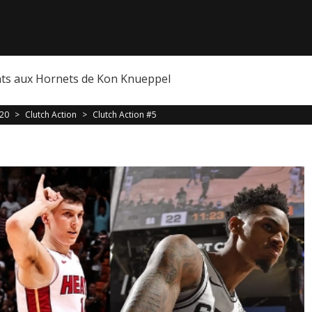
nts aux Hornets de Kon Knueppel
020
>
Clutch Action
>
Clutch Action #5