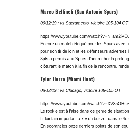
Marco Bellineli (San Antonio Spurs)
06/12/19 : vs Sacramento, victoire 105-104 OT
https://www.youtube.com/watch?v=Nllam2iVO
Encore un match étriqué pour les Spurs avec une
pour son tir de loin et les défenseurs adverses lui
3pts a permis aux Spurs d’accrocher la prolonga
clôturant le match à la fin de la rencontre, re
Tyler Herro (Miami Heat)
08/12/19 : vs Chicago, victoire 108-105 OT
https://www.youtube.com/watch?v=XV85OHcr
Le rookie est à l’aise dans ce genre de situatio
tir lointain important à 7 » du buzzer dans le 4e
En scorant les onze derniers points de son équip