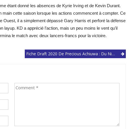
me étant donné les absences de Kyrie Irving et de Kevin Durant.
en main cette saison lorsque les actions commencent à compter. Ce
ce Ouest, il a simplement dépassé Gary Harris et perforé la défense
 layup. KD a apprécié l’action, mais un peu moins le vent qu’il
ermina le match avec deux lancers-francs pour la victoire.
Fiche Draft 2020 De Precious Achiuwa : Du Nigéria Aux Bancs De La Fac De Memphis