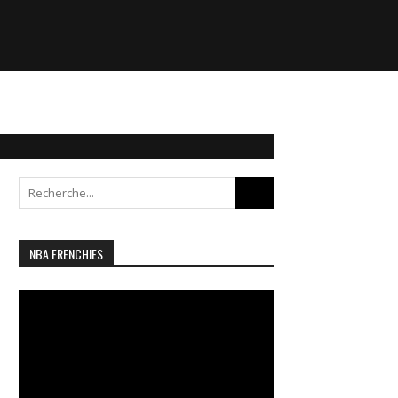
Search
for:
NBA FRENCHIES
Lecteur
vidéo