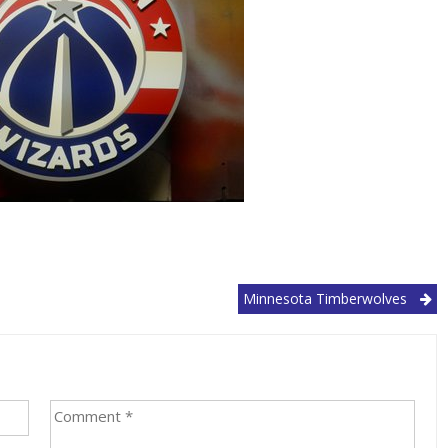
Minnesota Timberwolves