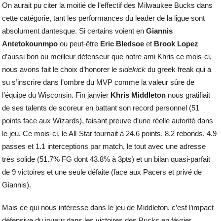
On aurait pu citer la moitié de l’effectif des Milwaukee Bucks dans
cette catégorie, tant les performances du leader de la ligue sont
absolument dantesque. Si certains voient en
Giannis
Antetokounmpo
ou peut-être
Eric Bledsoe
et
Brook Lopez
d’aussi bon ou meilleur défenseur que notre ami Khris ce mois-ci,
nous avons fait le choix d’honorer le
sidekick
du greek freak qui a
su s’inscrire dans l’ombre du MVP comme la valeur sûre de
l’équipe du Wisconsin. Fin janvier
Khris Middleton
nous gratifiait
de ses talents de scoreur en battant son record personnel (51
points face aux Wizards), faisant preuve d’une réelle autorité dans
le jeu. Ce mois-ci, le All-Star tournait à 24.6 points, 8.2 rebonds, 4.9
passes et 1.1 interceptions par match, le tout avec une adresse
très solide (51.7% FG dont 43.8% à 3pts) et un bilan quasi-parfait
de 9 victoires et une seule défaite (face aux Pacers et privé de
Giannis).
Mais ce qui nous intéresse dans le jeu de Middleton, c’est l’impact
défensive du joueur dans les victoires des Bucks en février.