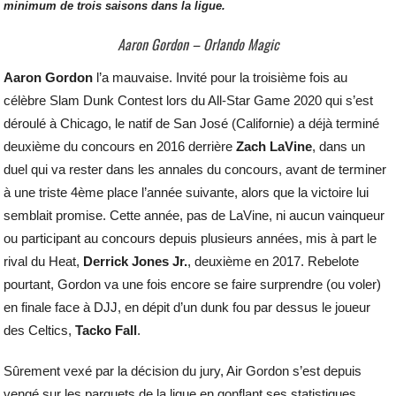
minimum de trois saisons dans la ligue.
Aaron Gordon – Orlando Magic
Aaron Gordon
l’a mauvaise. Invité pour la troisième fois au
célèbre Slam Dunk Contest lors du All-Star Game 2020 qui s’est
déroulé à Chicago, le natif de San José (Californie) a déjà terminé
deuxième du concours en 2016 derrière
Zach LaVine
, dans un
duel qui va rester dans les annales du concours, avant de terminer
à une triste 4ème place l’année suivante, alors que la victoire lui
semblait promise. Cette année, pas de LaVine, ni aucun vainqueur
ou participant au concours depuis plusieurs années, mis à part le
rival du Heat,
Derrick Jones Jr.
, deuxième en 2017. Rebelote
pourtant, Gordon va une fois encore se faire surprendre (ou voler)
en finale face à DJJ, en dépit d’un dunk fou par dessus le joueur
des Celtics,
Tacko Fall
.
Sûrement vexé par la décision du jury, Air Gordon s’est depuis
vengé sur les parquets de la ligue en gonflant ses statistiques