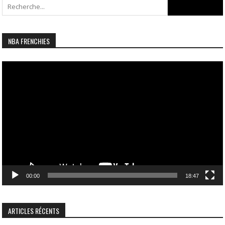
Search
for:
NBA FRENCHIES
Lecteur
vidéo
00:00
18:47
ARTICLES RÉCENTS