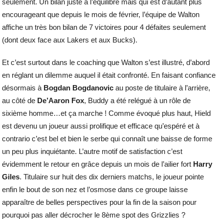
seulement. Un bilan juste à l’équilibre mais qui est d’autant plus
encourageant que depuis le mois de février, l’équipe de Walton
affiche un très bon bilan de 7 victoires pour 4 défaites seulement
(dont deux face aux Lakers et aux Bucks).
Et c’est surtout dans le coaching que Walton s’est illustré, d’abord
en réglant un dilemme auquel il était confronté. En faisant confiance
désormais à
Bogdan Bogdanovic
au poste de titulaire à l’arrière,
au côté de
De’Aaron Fox
, Buddy a été relégué à un rôle de
sixième homme…et ça marche ! Comme évoqué plus haut, Hield
est devenu un joueur aussi prolifique et efficace qu’espéré et à
contrario c’est bel et bien le serbe qui connaît une baisse de forme
un peu plus inquiétante. L’autre motif de satisfaction c’est
évidemment le retour en grâce depuis un mois de l’ailier fort
Harry
Giles
. Titulaire sur huit des dix derniers matchs, le joueur pointe
enfin le bout de son nez et l’osmose dans ce groupe laisse
apparaître de belles perspectives pour la fin de la saison pour
pourquoi pas aller décrocher le 8ème spot des Grizzlies ?