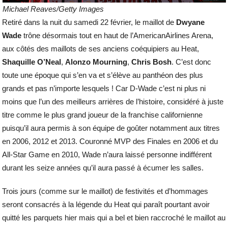
Michael Reaves/Getty Images
Retiré dans la nuit du samedi 22 février, le maillot de
Dwyane
Wade
trône désormais tout en haut de l’AmericanAirlines Arena,
aux côtés des maillots de ses anciens coéquipiers au Heat,
Shaquille O’Neal
,
Alonzo Mourning
,
Chris Bosh
. C’est donc
toute une époque qui s’en va et s’élève au panthéon des plus
grands et pas n’importe lesquels ! Car D-Wade c’est ni plus ni
moins que l’un des meilleurs arrières de l’histoire, considéré à juste
titre comme le plus grand joueur de la franchise californienne
puisqu’il aura permis à son équipe de goûter notamment aux titres
en 2006, 2012 et 2013. Couronné MVP des Finales en 2006 et du
All-Star Game en 2010, Wade n’aura laissé personne indifférent
durant les seize années qu’il aura passé à écumer les salles.
Trois jours (comme sur le maillot) de festivités et d’hommages
seront consacrés à la légende du Heat qui paraît pourtant avoir
quitté les parquets hier mais qui a bel et bien raccroché le maillot au