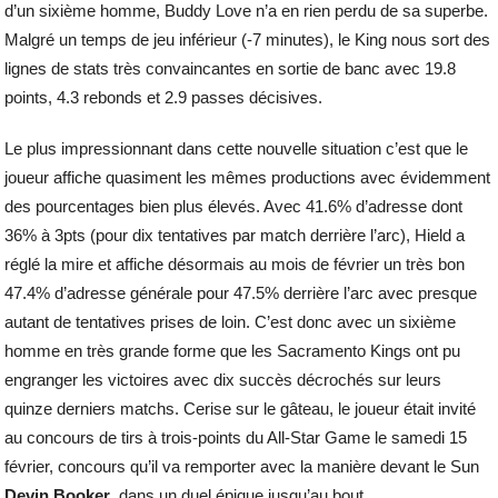
d’un sixième homme, Buddy Love n’a en rien perdu de sa superbe.
Malgré un temps de jeu inférieur (-7 minutes), le King nous sort des
lignes de stats très convaincantes en sortie de banc avec 19.8
points, 4.3 rebonds et 2.9 passes décisives.
Le plus impressionnant dans cette nouvelle situation c’est que le
joueur affiche quasiment les mêmes productions avec évidemment
des pourcentages bien plus élevés. Avec 41.6% d’adresse dont
36% à 3pts (pour dix tentatives par match derrière l’arc), Hield a
réglé la mire et affiche désormais au mois de février un très bon
47.4% d’adresse générale pour 47.5% derrière l’arc avec presque
autant de tentatives prises de loin. C’est donc avec un sixième
homme en très grande forme que les Sacramento Kings ont pu
engranger les victoires avec dix succès décrochés sur leurs
quinze derniers matchs. Cerise sur le gâteau, le joueur était invité
au concours de tirs à trois-points du All-Star Game le samedi 15
février, concours qu’il va remporter avec la manière devant le Sun
Devin Booker
, dans un duel épique jusqu’au bout.