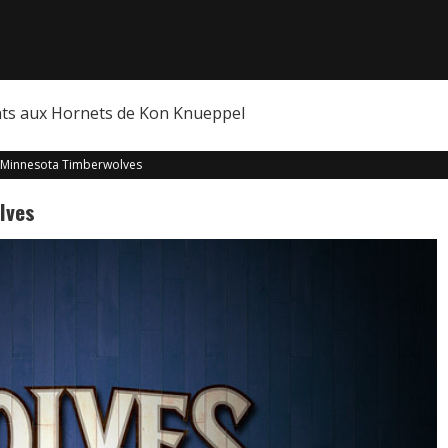
nts aux Hornets de Kon Knueppel
 Minnesota Timberwolves
lves