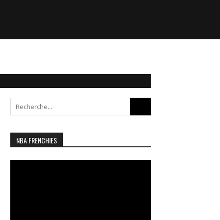
Search
for:
NBA FRENCHIES
Lecteur
vidéo