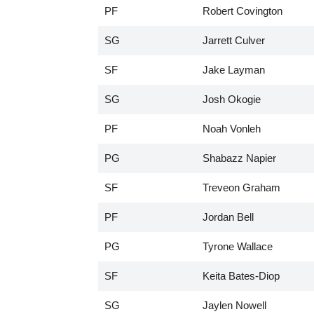
PF
Robert Covington
SG
Jarrett Culver
SF
Jake Layman
SG
Josh Okogie
PF
Noah Vonleh
PG
Shabazz Napier
SF
Treveon Graham
PF
Jordan Bell
PG
Tyrone Wallace
SF
Keita Bates-Diop
SG
Jaylen Nowell