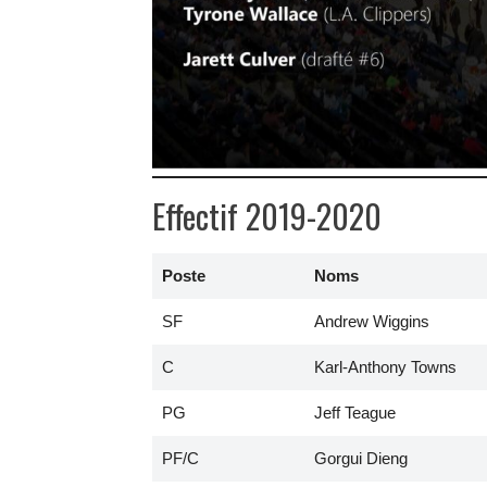
Effectif 2019-2020
Poste
Noms
SF
Andrew Wiggins
C
Karl-Anthony Towns
PG
Jeff Teague
PF/C
Gorgui Dieng