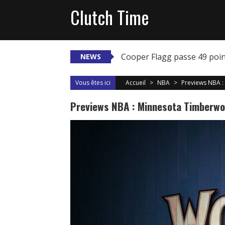
Skip
Clutch Time
to
content
Cooper Flagg passe 49 poi
NEWS
Vous êtes ici
Accueil
>
NBA
>
Previews NBA :
Previews NBA : Minnesota Timberwo