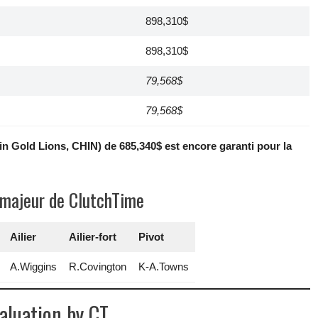
898,310$
898,310$
79,568$
79,568$
njin Gold Lions, CHIN) de 685,340$ est encore garanti pour la
 majeur de ClutchTime
Ailier
Ailier-fort
Pivot
A.Wiggins
R.Covington
K-A.Towns
aluation by CT