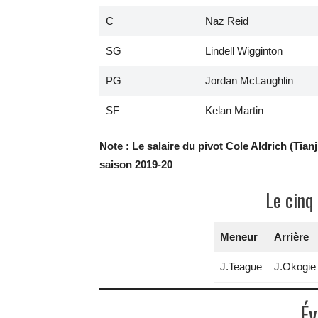
C
Naz Reid
SG
Lindell Wigginton
PG
Jordan McLaughlin
SF
Kelan Martin
Note : Le salaire du pivot Cole Aldrich (Tia
saison 2019-20
Le cinq
Meneur
Arrière
J.Teague
J.Okogie
Év