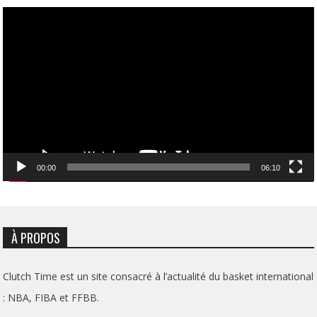
Lecteur
vidéo
00:00
06:10
À PROPOS
Clutch Time est un site consacré à l’actualité du basket international
: NBA, FIBA et FFBB.