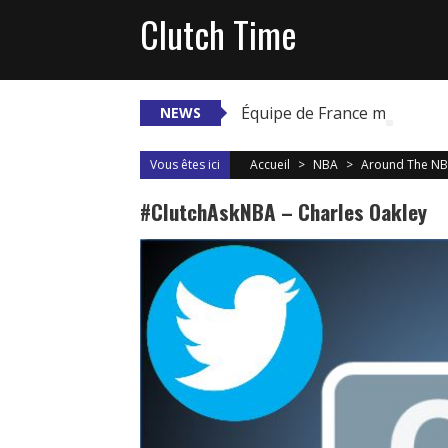
Skip
Clutch Time
to
content
Équipe de France masculine :
NEWS
Vous êtes ici
Accueil
>
NBA
>
Around The N
#ClutchAskNBA – Charles Oakley