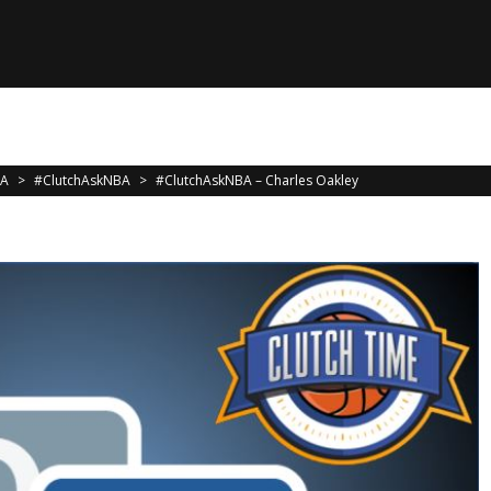
 la relève est déjà là
BA
>
#ClutchAskNBA
>
#ClutchAskNBA – Charles Oakley