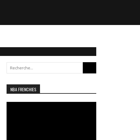
Search
for:
NBA FRENCHIES
Lecteur
vidéo