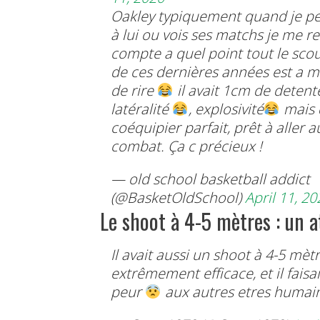
Oakley typiquement quand je p
à lui ou vois ses matchs je me r
compte a quel point tout le sco
de ces dernières années est a m
de rire
il avait 1cm de detent
latéralité
, explosivité
mais 
coéquipier parfait, prêt à aller a
combat. Ça c précieux !
— old school basketball addict
(@BasketOldSchool)
April 11, 20
Le shoot à 4-5 mètres : un 
Il avait aussi un shoot à 4-5 mèt
extrêmement efficace, et il faisai
peur
aux autres etres humai