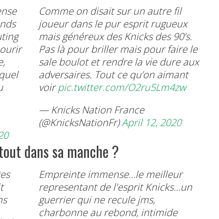
ense
Comme on disait sur un autre fil
ends
joueur dans le pur esprit rugueux
uting
mais généreux des Knicks des 90’s.
ourir
Pas là pour briller mais pour faire le
e,
sale boulot et rendre la vie dure aux
quel
adversaires. Tout ce qu’on aimant
u
voir
pic.twitter.com/O2ru5Lm4zw
— Knicks Nation France
(@KnicksNationFr)
April 12, 2020
20
atout dans sa manche ?
res
Empreinte immense…le meilleur
t
representant de l'esprit Knicks…un
ns
guerrier qui ne recule jms,
charbonne au rebond, intimide