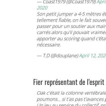
— Coast1979 (@Coast1979)
Apri
2020
Son petit jumper a 4-5 mètres ét
tellement fiable, on le fait souve
passer pour un soutier aux mai
carrés alors qu’il pouvait vraime
apporter au scoring quand c’éta
nécessaire.
— T.D (@douplane)
April 12, 202
Fier représentant de l’esprit
Oak c'était la colonne vertébrale
poumons… si t'as pas t'avances p
Un jeu au service du collectif, p