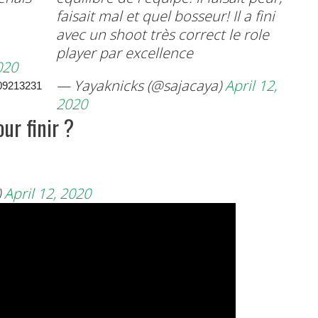
faisait mal et quel bosseur! Il a fini
avec un shoot très correct le role
player par excellence
020
— Yayaknicks (@sajacaya)
April 12,
009213231
2020
ur finir ?
)
April 12, 2020