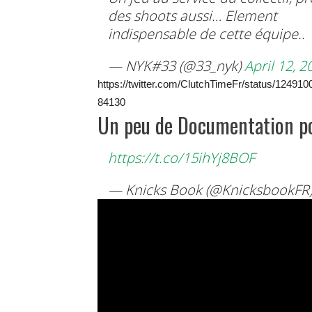
des shoots aussi… Element
indispensable de cette équipe..
— NYK#33 (@33_nyk)
April 12, 2
https://twitter.com/ClutchTimeFr/status/12491
84130
Un peu de Documentation po
https://t.co/15ihYj8BOF
— Knicks Book (@KnicksbookFR