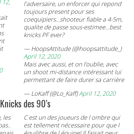
l 12,
l'adversaire, un enforcer qui repond
toujours present pour ses
ait
coequipiers…shooteur fiable a 4-5m,
nt
qualite de passe sous-estimee…best
ns
knicks PF ever?
nt
it
— HoopsAttitude (@hoopsattitude_)
April 12, 2020
Mais avec aussi, et on l’oublie, avec
0
un shoot mi-distance intéressant lui
permettant de faire durer sa carrière
— LoKaff (@Lo_Kaff)
April 12, 2020
 Knicks des 90’s
, les
C est un des joueurs de l ombre qui
as..
est tellement nécessaire pour que l
renais
équilibre de l équipe! Il faisait peur,