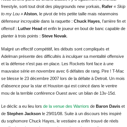
freestyle, sorti tout droit des playgrounds new yorkais,
Rafer
« Skip
to my Lou »
Alston
, le pivot de très petite taille mais néanmoins
défenseur incroyable dans la raquette :
Chuck Hayes
, l’arrière fin et
offensif :
Luther Head
et enfin le joueur en bout de banc capable de
planter à trois points :
Steve Novak
.
Malgré un effectif compétitif, les débuts sont compliqués et
Adelman présente des difficultés à inculquer sa mentalité offensive
et la défense n’est pas en place. Les Rockets font face à une
mauvaise série en novembre avec 6 défaites de rang. Pire ! T-Mac
se blesse le 23 décembre 2007 lors de la défaite à Detroit. Un mois
d’absence pour la star et Houston qui est coincé dans le ventre
mou de la terrible conférence Ouest avec un bilan de 13v-15d.
Le déclic a eu lieu lors
de la venue des Warriors
de
Baron Davis
et
de
Stephen Jackson
le 29/01/08. Suite à un discours très inspiré
du sophomore Chuck Hayes, le vestiaire a enfin trouvé de réels