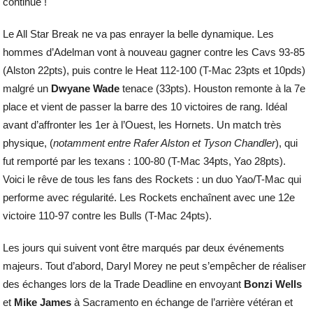
continue !
Le All Star Break ne va pas enrayer la belle dynamique. Les
hommes d’Adelman vont à nouveau gagner contre les Cavs 93-85
(Alston 22pts), puis contre le Heat 112-100 (T-Mac 23pts et 10pds)
malgré un
Dwyane Wade
tenace (33pts). Houston remonte à la 7e
place et vient de passer la barre des 10 victoires de rang. Idéal
avant d’affronter les 1er à l’Ouest, les Hornets. Un match très
physique, (
notamment entre Rafer Alston et Tyson Chandler
), qui
fut remporté par les texans : 100-80 (T-Mac 34pts, Yao 28pts).
Voici le rêve de tous les fans des Rockets : un duo Yao/T-Mac qui
performe avec régularité. Les Rockets enchaînent avec une 12e
victoire 110-97 contre les Bulls (T-Mac 24pts).
Les jours qui suivent vont être marqués par deux événements
majeurs. Tout d’abord, Daryl Morey ne peut s’empêcher de réaliser
des échanges lors de la Trade Deadline en envoyant
Bonzi Wells
et
Mike James
à Sacramento en échange de l’arrière vétéran et