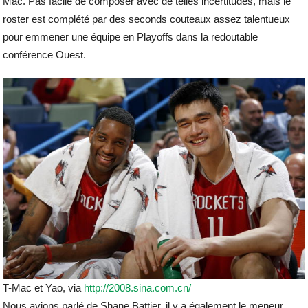
Mac. Pas facile de composer avec de telles incertitudes, mais le
roster est complété par des seconds couteaux assez talentueux
pour emmener une équipe en Playoffs dans la redoutable
conférence Ouest.
T-Mac et Yao, via
http://2008.sina.com.cn/
Nous avions parlé de Shane Battier, il y a également le meneur