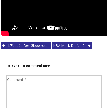
Post
L’Épopée Des Globetrotters (Partie II)
NBA Mock Draft 1.0
navigation
Laisser un commentaire