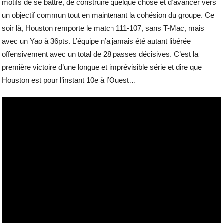
motifs de se battre, de construire quelque chose et d’avancer vers
un objectif commun tout en maintenant la cohésion du groupe. Ce
soir là, Houston remporte le match 111-107, sans T-Mac, mais
avec un Yao à 36pts. L’équipe n’a jamais été autant libérée
offensivement avec un total de 28 passes décisives. C’est la
première victoire d’une longue et imprévisible série et dire que
Houston est pour l’instant 10e à l’Ouest…