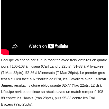
L’équipe va enchaîner sur un road trip avec trois victoires en quatre
jours ! 106-103 à Indiana (Carl Landry 22pts), 91-83 à Milwaukee
(T-Mac 33pts), 92-86 à Minnesota (T-Mac 26pts). Le premier gros
test a eu lieu face aux finaliste de l’Est, les Cavaliers avec
LeBron
James
, résultat : victoire éblouissante 92-77 (Yao 22pts, 12rds).
L’équipe revit et continue sa récolte avec un match remporté 108-
89 contre les Hawks (Yao 28pts), puis 95-83 contre les Trail
Blazers (Yao 25pts).