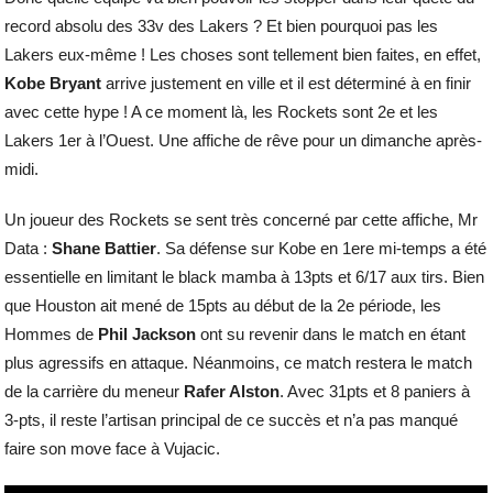
record absolu des 33v des Lakers ? Et bien pourquoi pas les
Lakers eux-même ! Les choses sont tellement bien faites, en effet,
Kobe Bryant
arrive justement en ville et il est déterminé à en finir
avec cette hype ! A ce moment là, les Rockets sont 2e et les
Lakers 1er à l’Ouest. Une affiche de rêve pour un dimanche après-
midi.
Un joueur des Rockets se sent très concerné par cette affiche, Mr
Data :
Shane Battier
. Sa défense sur Kobe en 1ere mi-temps a été
essentielle en limitant le black mamba à 13pts et 6/17 aux tirs. Bien
que Houston ait mené de 15pts au début de la 2e période, les
Hommes de
Phil Jackson
ont su revenir dans le match en étant
plus agressifs en attaque. Néanmoins, ce match restera le match
de la carrière du meneur
Rafer Alston
. Avec 31pts et 8 paniers à
3-pts, il reste l’artisan principal de ce succès et n’a pas manqué
faire son move face à Vujacic.