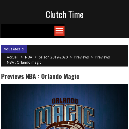
Skip
Clutch Time
to
content
Vous êtes ici
Accueil
>
NBA
>
Saison 2019-2020
>
Previews
>
Previews
NBA : Orlando magic
Previews NBA : Orlando Magic