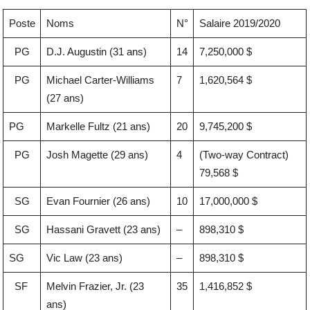
Poste
Noms
N°
Salaire 2019/2020
PG
D.J. Augustin (31 ans)
14
7,250,000 $
PG
Michael Carter-Williams
7
1,620,564 $
(27 ans)
PG
Markelle Fultz (21 ans)
20
9,745,200 $
PG
Josh Magette (29 ans)
4
(Two-way Contract)
79,568 $
SG
Evan Fournier (26 ans)
10
17,000,000 $
SG
Hassani Gravett (23 ans)
–
898,310 $
SG
Vic Law (23 ans)
–
898,310 $
SF
Melvin Frazier, Jr. (23
35
1,416,852 $
ans)