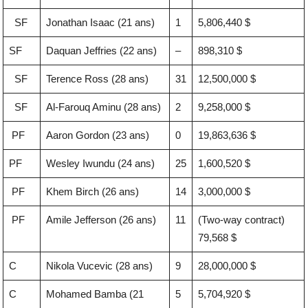
SF
Jonathan Isaac (21 ans)
1
5,806,440 $
SF
Daquan Jeffries (22 ans)
–
898,310 $
SF
Terence Ross (28 ans)
31
12,500,000 $
SF
Al-Farouq Aminu (28 ans)
2
9,258,000 $
PF
Aaron Gordon (23 ans)
0
19,863,636 $
PF
Wesley Iwundu (24 ans)
25
1,600,520 $
PF
Khem Birch (26 ans)
14
3,000,000 $
PF
Amile Jefferson (26 ans)
11
(Two-way contract)
79,568 $
C
Nikola Vucevic (28 ans)
9
28,000,000 $
C
Mohamed Bamba (21
5
5,704,920 $