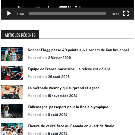
00:00
18:47
ARTICLES RÉCENTS
Cooper Flagg passe 49 points aux Hornets de Kon Knueppel
Posted on
2 février 2026
Équipe de France masculine : la relève est déjà là
Posted on
26 août 2025
La méthode Wemby qui surprend et agace
Posted on
16 novembre 2024
L’Allemagne, passeport pour la finale olympique
Posted on
8 août 2024
L’heure de vérité face au Canada en quart de finale
Posted on
6 août 2024