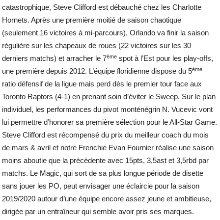
catastrophique, Steve Clifford est débauché chez les Charlotte
Hornets. Après une première moitié de saison chaotique
(seulement 16 victoires à mi-parcours), Orlando va finir la saison
régulière sur les chapeaux de roues (22 victoires sur les 30
ème
derniers matchs) et arracher le 7
spot à l’Est pour les play-offs,
ème
une première depuis 2012. L’équipe floridienne dispose du 5
ratio défensif de la ligue mais perd dès le premier tour face aux
Toronto Raptors (4-1) en prenant soin d’éviter le Sweep. Sur le plan
individuel, les performances du pivot monténégrin N. Vucevic vont
lui permettre d’honorer sa première sélection pour le All-Star Game.
Steve Clifford est récompensé du prix du meilleur coach du mois
de mars & avril et notre Frenchie Evan Fournier réalise une saison
moins aboutie que la précédente avec 15pts, 3,5ast et 3,5rbd par
matchs. Le Magic, qui sort de sa plus longue période de disette
sans jouer les PO, peut envisager une éclaircie pour la saison
2019/2020 autour d’une équipe encore assez jeune et ambitieuse,
dirigée par un entraîneur qui semble avoir pris ses marques.