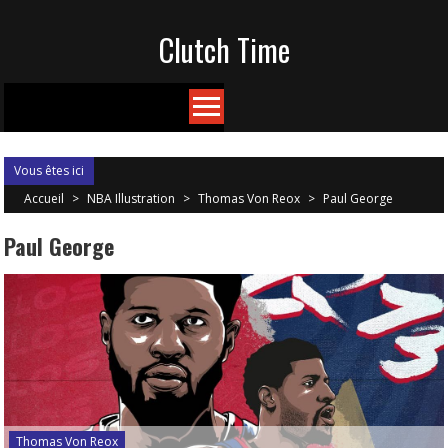
Skip
Clutch Time
to
content
Vous êtes ici
Accueil
>
NBA Illustration
>
Thomas Von Reox
>
Paul George
Paul George
Thomas Von Reox