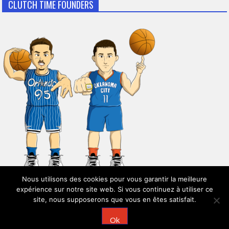
CLUTCH TIME FOUNDERS
Nous utilisons des cookies pour vous garantir la meilleure
expérience sur notre site web. Si vous continuez à utiliser ce
site, nous supposerons que vous en êtes satisfait.
© 2026
Clutch Time
Ok
Powered by
WordPress
| Theme:
AccessPress Mag