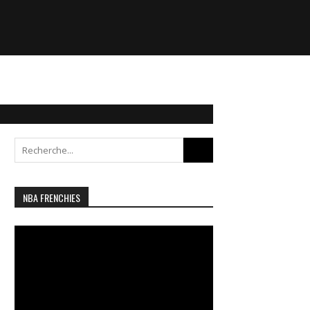
Search
for:
NBA FRENCHIES
Lecteur
vidéo