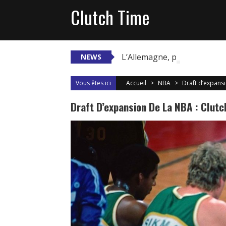
Skip
Clutch Time
to
content
L’Allemagne, passeport pou
NEWS
Vous êtes ici
Accueil
>
NBA
>
Draft d’expansi
Draft D’expansion De La NBA : Clutc