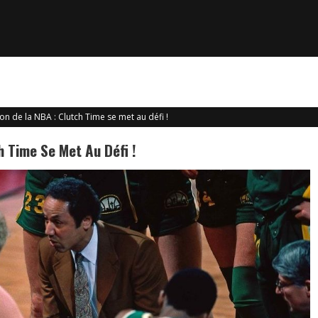
r la finale olympique
on de la NBA : Clutch Time se met au défi !
h Time Se Met Au Défi !