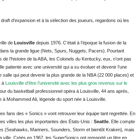
draft d’expansion et à la sélection des joueurs, regardons où les
ville de
Louisville
depuis 1976. C’était à l’époque la fusion de la
ans la grande ligue (Nets, Spurs, Nuggets, Pacers). Pourtant
de l’histoire de la ABA, les Colonels du Kentucky, eux, n’ont pas
ille patiente avec une université qui a su évoluer et devenir l’une
salle qui peut devenir la plus grande de la NBA (22 000 places) et
t à
Louisville d’être l’université avec les plus gros revenus sur le
etour du basketball professionnel opéra à Louisville, 44 ans après,
e à Mohammed Ali, légende du sport née à Louisville.
les fans des « Sonics » vont retrouver leur équipe tant regrettée. En
des villes les plus importantes des États-Unis :
Seattle
. Elle compte
les (Seahawks, Mariners, Sounders, Storm et bientôt Kraken), mais
 ville. Créés en 1967, les SuperSonics ont remporté un titre en