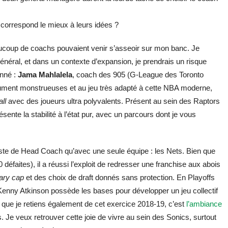
 correspond le mieux à leurs idées ?
aucoup de coachs pouvaient venir s’asseoir sur mon banc. Je
néral, et dans un contexte d’expansion, je prendrais un risque
onné :
Jama Mahlalela
, coach des 905 (G-League des Toronto
ument monstrueuses et au jeu très adapté à cette NBA moderne,
all
avec des joueurs ultra polyvalents. Présent au sein des Raptors
ésente la stabilité à l’état pur, avec un parcours dont je vous
ste de Head Coach qu’avec une seule équipe : les Nets. Bien que
0 défaites), il a réussi l’exploit de redresser une franchise aux abois
ary cap
et des choix de draft donnés sans protection. En Playoffs
Kenny Atkinson possède les bases pour développer un jeu collectif
Ce que je retiens également de cet exercice 2018-19, c’est
l’ambiance
 Je veux retrouver cette joie de vivre au sein des Sonics, surtout