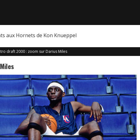
nts aux Hornets de Kon Knueppel
tro draft 2000 : zoom sur Darius Miles
 Miles