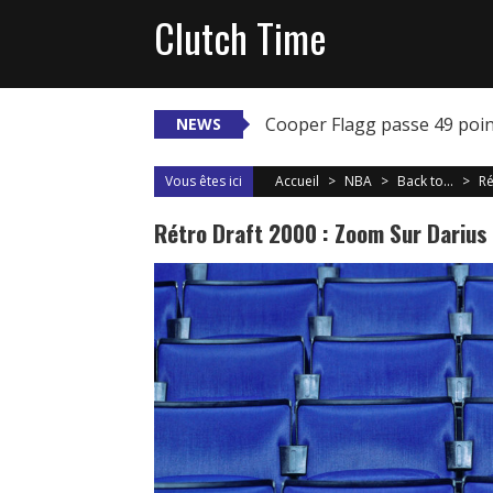
Skip
Clutch Time
to
content
Cooper Flagg passe 49 poi
NEWS
Vous êtes ici
Accueil
>
NBA
>
Back to...
>
Ré
Rétro Draft 2000 : Zoom Sur Darius