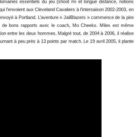
aines essentiels du jeu (shoot mi et longue distance, notions
qui l’envoient aux Cleveland Cavaliers à l’intersaison 2002-2003, en
t envoyé à Portland. L’aventure « JailBlazers » commence de la pire
pas de bons rapports avec le coach, Mo Cheeks. Miles est même
ion entre les deux hommes. Malgré tout, de 2004 à 2006, il réalise
rnant à peu près à 13 points par match. Le 19 avril 2005, il plante