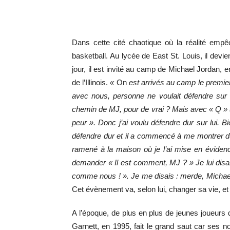
Dans cette cité chaotique où la réalité empê
basketball. Au lycée de East St. Louis, il devi
jour, il est invité au camp de Michael Jordan,
de l’Illinois.
«
On
est arrivés au camp le premier
avec nous, personne ne voulait défendre sur l
chemin de MJ, pour de vrai ? Mais avec « Q » (
peur ». Donc j’ai voulu défendre dur sur lui. Bi
défendre dur et il a commencé à me montrer du re
ramené à la maison où je l’ai mise en évide
demander « Il est comment, MJ ? » Je lui disais
comme nous ! ». Je me disais : merde, Michael 
Cet évènement va, selon lui, changer sa vie, et
A l’époque, de plus en plus de jeunes joueurs
Garnett, en 1995, fait le grand saut car ses n