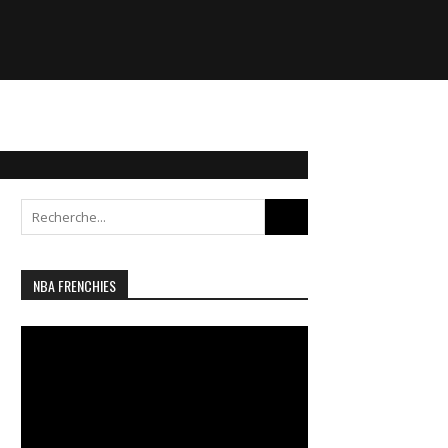
Search
for:
NBA FRENCHIES
Lecteur
vidéo