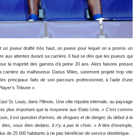
st un joueur drafté très haut, un joueur pour lequel on a promis un
 aux attentes durant sa carrière. Il faut se dire que les joueurs qui
ur la majorité des gamins d’à peine 20 ans. Alors faisons preuve
 carrière du malheureux Darius Miles, sûrement projeté trop vite
les principaux faits de son parcours professionnel, à l’aide d’une
layer’s Tribune
»
.
st St. Louis, dans l’Illinois. Une ville réputée infernale, au paysage
 fois plus important que la moyenne aux Etats-Unis.
«
C’est comme
uis, il est question d’armes, de drogues et de danger, du début à la
 êtes, vous êtes dedans. Il n’y a pas le choix. »
A titre d’exemple,
plus de 25 000 habitants à ne pas bénéficier de service obstétrique.