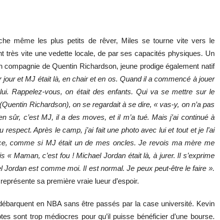
che même les plus petits de rêver, Miles se tourne vite vers le
ent très vite une vedette locale, de par ses capacités physiques. Un
 en compagnie de Quentin Richardson, jeune prodige également natif
 jour et MJ était là, en chair et en os. Quand il a commencé à jouer
ui. Rappelez-vous, on était des enfants. Qui va se mettre sur le
Quentin Richardson), on se regardait à se dire, « vas-y, on n’a pas
en sûr, c’est MJ, il a des moves, et il m’a tué. Mais j’ai continué à
spect. Après le camp, j’ai fait une photo avec lui et tout et je l’ai
nce, comme si MJ était un de mes oncles. Je revois ma mère me
 « Maman, c’est fou ! Michael Jordan était là, à jurer. Il s’exprime
Jordan est comme moi. Il est normal. Je peux peut-être le faire ».
 représente sa première vraie lueur d’espoir.
 débarquent en NBA sans être passés par la case université. Kevin
otes sont trop médiocres pour qu’il puisse bénéficier d’une bourse.