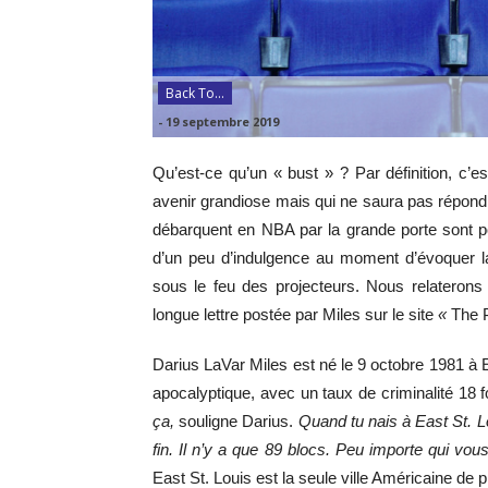
Back To...
-
19 septembre 2019
Qu’est-ce qu’un « bust » ? Par définition, c’e
avenir grandiose mais qui ne saura pas répondre
débarquent en NBA par la grande porte sont po
d’un peu d’indulgence au moment d’évoquer la
sous le feu des projecteurs. Nous relaterons 
longue lettre postée par Miles sur le site
«
The P
Darius LaVar Miles est né le 9 octobre 1981 à Ea
apocalyptique, avec un taux de criminalité 18
ça,
souligne Darius.
Quand tu nais à East St. Lo
fin.
Il n’y a que 89 blocs. Peu importe qui vous
East St. Louis est la seule ville Américaine de 