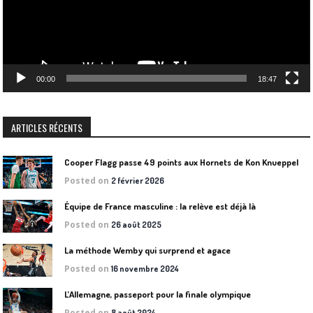
00:00
18:47
ARTICLES RÉCENTS
Cooper Flagg passe 49 points aux Hornets de Kon Knueppel
Posted on
2 février 2026
Équipe de France masculine : la relève est déjà là
Posted on
26 août 2025
La méthode Wemby qui surprend et agace
Posted on
16 novembre 2024
L’Allemagne, passeport pour la finale olympique
Posted on
8 août 2024