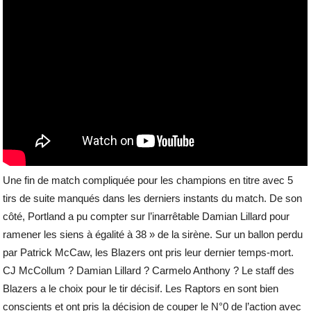
Une fin de match compliquée pour les champions en titre avec 5
tirs de suite manqués dans les derniers instants du match. De son
côté, Portland a pu compter sur l’inarrêtable Damian Lillard pour
ramener les siens à égalité à 38 » de la sirène. Sur un ballon perdu
par Patrick McCaw, les Blazers ont pris leur dernier temps-mort.
CJ McCollum ? Damian Lillard ? Carmelo Anthony ? Le staff des
Blazers a le choix pour le tir décisif. Les Raptors en sont bien
conscients et ont pris la décision de couper le N°0 de l’action avec