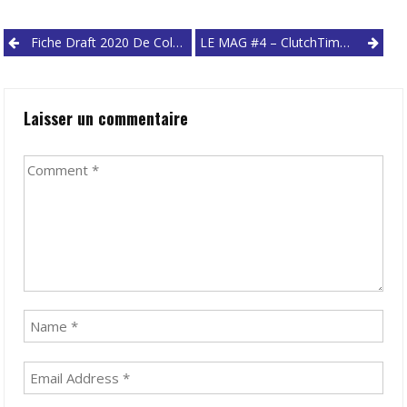
Post
Fiche Draft 2020 De Cole Anthony : Le Phénomène New-Yorkais Des Tar Heels
LE MAG #4 – ClutchTime X Alexis Ajinça (Partie 2) – L’équipe De France
navigation
Laisser un commentaire