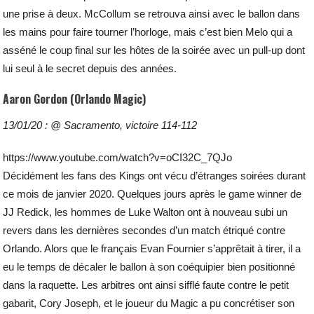
une prise à deux. McCollum se retrouva ainsi avec le ballon dans
les mains pour faire tourner l’horloge, mais c’est bien Melo qui a
asséné le coup final sur les hôtes de la soirée avec un pull-up dont
lui seul à le secret depuis des années.
Aaron Gordon (Orlando Magic)
13/01/20 : @ Sacramento, victoire 114-112
https://www.youtube.com/watch?v=oCI32C_7QJo
Décidément les fans des Kings ont vécu d’étranges soirées durant
ce mois de janvier 2020. Quelques jours après le game winner de
JJ Redick, les hommes de Luke Walton ont à nouveau subi un
revers dans les dernières secondes d’un match étriqué contre
Orlando. Alors que le français Evan Fournier s’apprêtait à tirer, il a
eu le temps de décaler le ballon à son coéquipier bien positionné
dans la raquette. Les arbitres ont ainsi sifflé faute contre le petit
gabarit, Cory Joseph, et le joueur du Magic a pu concrétiser son