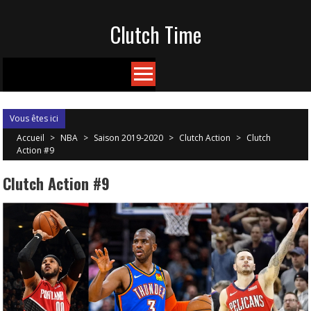
Skip
Clutch Time
to
content
Vous êtes ici
Accueil
>
NBA
>
Saison 2019-2020
>
Clutch Action
>
Clutch
Action #9
Clutch Action #9