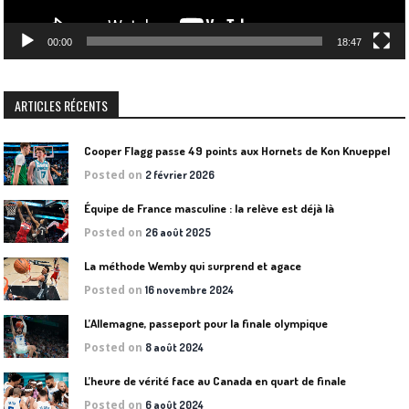
00:00
18:47
ARTICLES RÉCENTS
Cooper Flagg passe 49 points aux Hornets de Kon Knueppel
Posted on
2 février 2026
Équipe de France masculine : la relève est déjà là
Posted on
26 août 2025
La méthode Wemby qui surprend et agace
Posted on
16 novembre 2024
L’Allemagne, passeport pour la finale olympique
Posted on
8 août 2024
L’heure de vérité face au Canada en quart de finale
Posted on
6 août 2024