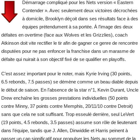
Démarrage compliqué pour les Nets version « Eastern
Contender ». Avec seulement deux victoires décrochées
à domicile, Brooklyn déçoit dans ses résultats face à des
équipes prétendument à sa portée. À l’image des deux
défaites en overtime (face aux Wolves et les Grizzlies), coach
Atkinson doit vite rectifier le tir afin de gagner ce genre de rencontre
disputées pour ne pas enfoncer la franchise dans un marasme de
défaite qui nuirait à son objectif fixé de se qualifier en playoffs.
C’est assez important pour le noter, mais Kyrie Irving (30 points,
6.5 rebonds, 7.5 passes) se démène comme un beau diable depuis
le début de saison. En l’absence de la star n°1, Kevin Durant, Uncle
Drew enchaîne les grosses prestations individuelles (50 points
contre Minny, 37 points contre Memphis, 20/11/10 contre Detroit)
sans que cela ne soit suffisant. Trop esseulé derrière, seul LeVert
(19 points, 4.5 rebonds, 3.5 passes) assume son rôle de lieutenant
dans l’équipe, tandis que J. Allen, Dinwiddie et Harris peinent à
passer un cap significatif pour propulser les Nets au sommet de la