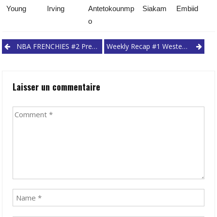
Young
Irving
Antetokounmp
Siakam
Embiid
o
Post
NBA FRENCHIES #2 Preview Des Joueurs Français En NBA
Weekly Recap #1 Western Conference
navigation
Laisser un commentaire