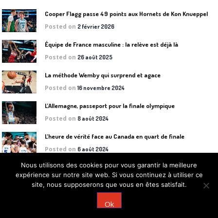
Cooper Flagg passe 49 points aux Hornets de Kon Knueppel
Posted on
2 février 2026
Équipe de France masculine : la relève est déjà là
Posted on
26 août 2025
La méthode Wemby qui surprend et agace
Posted on
16 novembre 2024
L’Allemagne, passeport pour la finale olympique
Posted on
8 août 2024
L’heure de vérité face au Canada en quart de finale
Posted on
6 août 2024
Nous utilisons des cookies pour vous garantir la meilleure
L’Équipe de France assure contre le Brésil
expérience sur notre site web. Si vous continuez à utiliser ce
Posted on
30 juillet 2024
site, nous supposerons que vous en êtes satisfait.
Quelles chances pour la France (H) aux JO de Paris 2024?
Ok
Posted on
27 juillet 2024