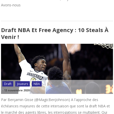
Avons-nous
Draft NBA Et Free Agency : 10 Steals À
Venir !
Draft
Joueurs
NBA
-
13 novembre 2020
Par Benjamin Gisse (@MagicBenJohnson) A l'approche des
échéances majeures de cette intersaison que sont la draft NBA et
le marché des agents libres, les interrogations se multiplient. Qui