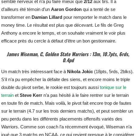
semblé nerveux et n’a pu faire mieux que
2/12
aux tirs. Il a
d’ailleurs été témoin d’un
Aaron
Gordon
qui a tenté de se
transformer en
Damian
Lillard
pour remporter le match dans le
money time. Le résultat est plus que décevant. Le fils de Greg
Anthony a encore le temps, et on souhaite vraiment le voir plus
efficace près du cercle à défaut d’être un bon gestionnaire.
James Wiseman, C, Golden State Warriors : 13m, 10.7pts, 6rds,
0.4pd
Un match très intéressant face à
Nikola
Jokic
(18pts, 5rds, 2blks).
S’il n’a pu empêcher la défaite des siens, et encore moins le triple
double du pivot serbe, le rookie est toujours aussi
tonique sur le
terrain
et
Steve
Kerr
n’a pas hésité à le faire rentrer sur le terrain
en toute fin de match. Mais voilà, le pivot fait encore trop de fautes
sur le terrain (4.7 sur les trois derniers matchs), et peut sembler un
peu perdu dans les différents placements offensifs variés des
Warriors. Comme son coach l’a récemment évoqué, Wiseman n’a
joué que 3 matchs en NCAA, ce qui revient presque à le considérer