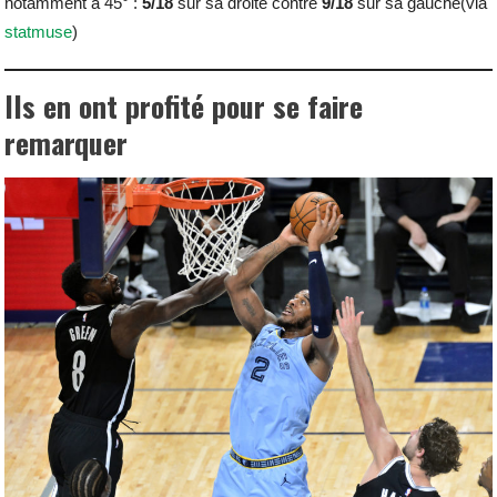
notamment à 45° :
5/18
sur sa droite contre
9/18
sur sa gauche(via
statmuse
)
Ils en ont profité pour se faire
remarquer