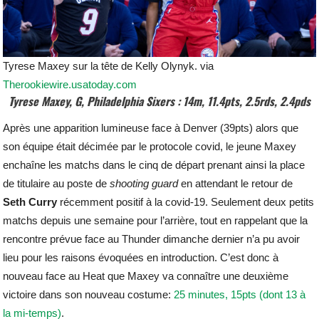
Tyrese Maxey sur la tête de Kelly Olynyk. via
Therookiewire.usatoday.com
Tyrese Maxey, G, Philadelphia Sixers : 14m, 11.4pts, 2.5rds, 2.4pds
Après une apparition lumineuse face à Denver (39pts) alors que
son équipe était décimée par le protocole covid, le jeune Maxey
enchaîne les matchs dans le cinq de départ prenant ainsi la place
de titulaire au poste de
shooting
guard
en attendant le retour de
Seth
Curry
récemment positif à la covid-19. Seulement deux petits
matchs depuis une semaine pour l’arrière, tout en rappelant que la
rencontre prévue face au Thunder dimanche dernier n’a pu avoir
lieu pour les raisons évoquées en introduction. C’est donc à
nouveau face au Heat que Maxey va connaître une deuxième
victoire dans son nouveau costume:
25 minutes, 15pts (dont 13 à
la mi-temps)
.