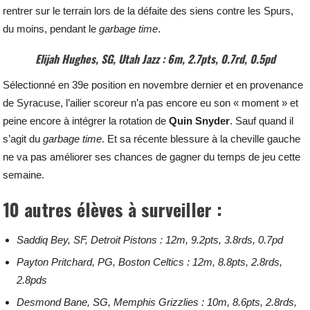
rentrer sur le terrain lors de la défaite des siens contre les Spurs,
du moins, pendant le
garbage
time
.
Elijah Hughes, SG, Utah Jazz : 6m, 2.7pts, 0.7rd, 0.5pd
Sélectionné en 39e position en novembre dernier et en provenance
de Syracuse, l’ailier scoreur n’a pas encore eu son « moment » et
peine encore à intégrer la rotation de
Quin
Snyder
. Sauf quand il
s’agit du
garbage
time
. Et sa récente blessure à la cheville gauche
ne va pas améliorer ses chances de gagner du temps de jeu cette
semaine.
10 autres élèves à surveiller :
Saddiq Bey, SF, Detroit Pistons : 12m, 9.2pts, 3.8rds, 0.7pd
Payton Pritchard, PG, Boston Celtics : 12m, 8.8pts, 2.8rds,
2.8pds
Desmond Bane, SG, Memphis Grizzlies : 10m, 8.6pts, 2.8rds,