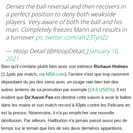
Denies the ball reversal and then recovers in
a perfect position to deny both weakside
players. Very aware of both the ball and his
man. Completely freezes Mann and results in
a turnover
pic.twitter.com/alY23TynZz
— Hoop Detail (@HoopDetail_)
January 16,
2021
Bien qu’il combine plutôt bien avec son intérieur
Richaun
Holmes
(1.1pds par match,
via NBA.com
), l’arrière n’est que trop rarement
dépositaire du jeu des siens avec un
usage rate
bien loin des
autres arrières de sa promotion par exemple (
14.5 USG%
). Il est
évident que
De’Aaron
Fox
est destiné cette saison à avoir le ballon
dans les mains et son match record à 43pts contre les Pelicans en
est la preuve. Néanmoins, il n’a pu empêcher une nouvelle
désillusion. Par ailleurs, Haliburton n’a jamais passé aussi peu de
temps sur le terrain que lors de ses deux dernières apparitions.