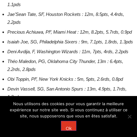
1.1pds
Jae’Sean Tate, SF, Houston Rockets : 12m, 8.5pts, 4.4rds,
2.2pds
Precious Achiuwa, PF, Miami Heat : 12m, 8.2pts, 5.7rds, 0.9pd
Isaiah Joe, SG, Philadelphia Sixers : 9m, 7.1pts, 1.8rds, 1.3pds
Deni Avdija, F, Washington Wizards : 11m, 7pts, 4rds, 2.2pds
Théo Maledon, PG, Oklahoma City Thunder, 13m : 6.4pts,
2.2rds, 2.8pds
Obi Toppin, PF, New York Knicks : 5m, 5pts, 2.6rds, 0.8pd
Devin Vassell, SG, San Antonio Spurs : 13m, 4.9pts, 1.7rds,
1.3pds
Nous utilisons des cookies pour vous garantir la meilleure
expérience sur notre site web. Si vous continuez à utiliser ce
Post
Trade De James Harden : Analyse Pour Chacun Des Camps
Le Carnet Des Rookies 4.0: L’ombre Du «Rookie Wall»
site, nous supposerons que vous en êtes satisfait.
navigation
Ok