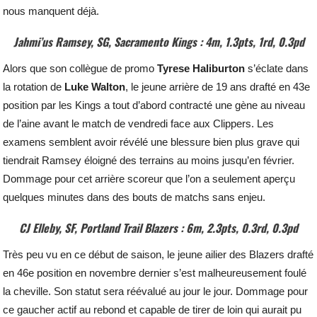
nous manquent déjà.
Jahmi’us Ramsey, SG, Sacramento Kings : 4m, 1.3pts, 1rd, 0.3pd
Alors que son collègue de promo
Tyrese
Haliburton
s’éclate dans
la rotation de
Luke
Walton
, le jeune arrière de 19 ans drafté en 43e
position par les Kings a tout d’abord contracté une gène au niveau
de l’aine avant le match de vendredi face aux Clippers. Les
examens semblent avoir révélé une blessure bien plus grave qui
tiendrait Ramsey éloigné des terrains au moins jusqu’en février.
Dommage pour cet arrière scoreur que l’on a seulement aperçu
quelques minutes dans des bouts de matchs sans enjeu.
CJ Elleby, SF, Portland Trail Blazers : 6m, 2.3pts, 0.3rd, 0.3pd
Très peu vu en ce début de saison, le jeune ailier des Blazers drafté
en 46e position en novembre dernier s’est malheureusement foulé
la cheville. Son statut sera réévalué au jour le jour. Dommage pour
ce gaucher actif au rebond et capable de tirer de loin qui aurait pu