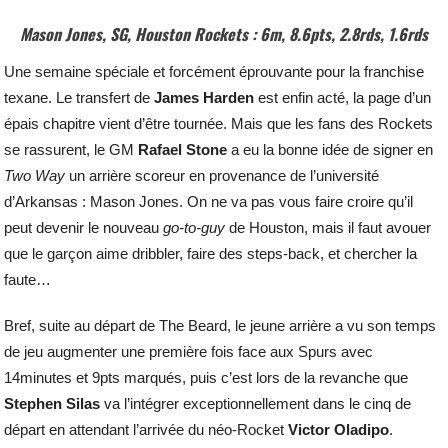
Mason Jones, SG, Houston Rockets : 6m, 8.6pts, 2.8rds, 1.6rds
Une semaine spéciale et forcément éprouvante pour la franchise
texane. Le transfert de
James
Harden
est enfin acté, la page d’un
épais chapitre vient d’être tournée. Mais que les fans des Rockets
se rassurent, le GM
Rafael
Stone
a eu la bonne idée de signer en
Two
Way
un arrière scoreur en provenance de l’université
d’Arkansas : Mason Jones. On ne va pas vous faire croire qu’il
peut devenir le nouveau
go-to-guy
de Houston, mais il faut avouer
que le garçon aime dribbler, faire des steps-back, et chercher la
faute…
Bref, suite au départ de The Beard, le jeune arrière a vu son temps
de jeu augmenter une première fois face aux Spurs avec
14minutes et 9pts marqués, puis c’est lors de la revanche que
Stephen
Silas
va l’intégrer exceptionnellement dans le cinq de
départ en attendant l’arrivée du néo-Rocket
Victor
Oladipo
.