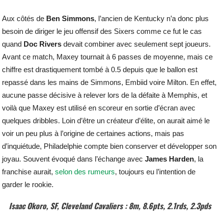
Aux côtés de
Ben
Simmons
, l’ancien de Kentucky n’a donc plus
besoin de diriger le jeu offensif des Sixers comme ce fut le cas
quand
Doc
Rivers
devait combiner avec seulement sept joueurs.
Avant ce match, Maxey tournait à 6 passes de moyenne, mais ce
chiffre est drastiquement tombé à 0.5 depuis que le ballon est
repassé dans les mains de Simmons, Embiid voire Milton. En effet,
aucune passe décisive à relever lors de la défaite à Memphis, et
voilà que Maxey est utilisé en scoreur en sortie d’écran avec
quelques dribbles. Loin d’être un créateur d’élite, on aurait aimé le
voir un peu plus à l’origine de certaines actions, mais pas
d’inquiétude, Philadelphie compte bien conserver et développer son
joyau. Souvent évoqué dans l’échange avec
James
Harden
, la
franchise aurait,
selon des rumeurs
, toujours eu l’intention de
garder le rookie.
Isaac Okoro, SF, Cleveland Cavaliers : 8m, 8.6pts, 2.1rds, 2.3pds