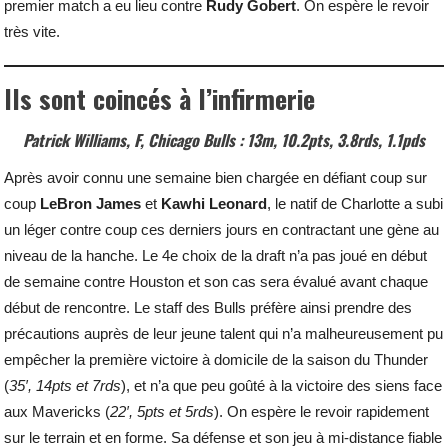
premier match a eu lieu contre
Rudy
Gobert
. On espère le revoir
très vite.
Ils sont coincés à l’infirmerie
Patrick Williams, F, Chicago Bulls : 13m, 10.2pts, 3.8rds, 1.1pds
Après avoir connu une semaine bien chargée en défiant coup sur
coup
LeBron
James
et
Kawhi
Leonard
, le natif de Charlotte a subi
un léger contre coup ces derniers jours en contractant une gène au
niveau de la hanche. Le 4e choix de la draft n’a pas joué en début
de semaine contre Houston et son cas sera évalué avant chaque
début de rencontre. Le staff des Bulls préfère ainsi prendre des
précautions auprès de leur jeune talent qui n’a malheureusement pu
empêcher la première victoire à domicile de la saison du Thunder
(
35′, 14pts et 7rds
), et n’a que peu goûté à la victoire des siens face
aux Mavericks (
22′, 5pts et 5rds
). On espère le revoir rapidement
sur le terrain et en forme. Sa défense et son jeu à mi-distance fiable