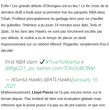
Enfin ! Les grands débuts d’Okongwu ont eu lieu ! Le 6e choix de la
dernière draft a foulé pour la première fois les parquets NBA dans
l’Utah. Profitant principalement du garbage time pour se chauffer
les guibolles, l’intérieur a pu jouer 14 minutes pour 4pts, 5rds et
2pds. Si les fans des Hawks ne sont pas forcément excités par
ses débuts, le rookie a eu le temps de placer un dunk
impressionnant sur un rebond offensif. Regardez simplement d’où il
décolle!
First NBA slam:
#TrueToAtlanta
x
@BigO21_
pic.twitter.com/TOhOURCfBM
— Atlanta Hawks (@ATLHawks)
January 16,
2021
Malheureusement,
Lloyd
Pierce
ne l’a pas encore remis sur le
terrain depuis. Pas évident de faire une évaluation globale mais
retenons que le jeune joueur n’a pas eu de pré-saison, et que son