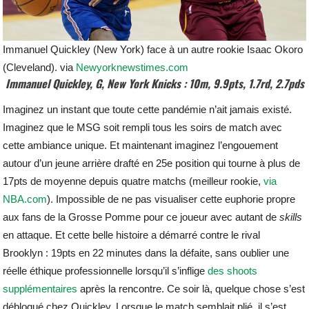
Immanuel Quickley (New York) face à un autre rookie Isaac Okoro
(Cleveland). via
Newyorknewstimes.com
Immanuel Quickley, G, New York Knicks : 10m, 9.9pts, 1.7rd, 2.7pds
Imaginez un instant que toute cette pandémie n’ait jamais existé.
Imaginez que le MSG soit rempli tous les soirs de match avec
cette ambiance unique. Et maintenant imaginez l’engouement
autour d’un jeune arrière drafté en 25e position qui tourne à plus de
17pts de moyenne depuis quatre matchs (meilleur rookie,
via
NBA.com
). Impossible de ne pas visualiser cette euphorie propre
aux fans de la Grosse Pomme pour ce joueur avec autant de
skills
en attaque. Et cette belle histoire a démarré contre le rival
Brooklyn : 19pts en 22 minutes dans la défaite, sans oublier une
réelle éthique professionnelle lorsqu’il s’inflige
des shoots
supplémentaires
après la rencontre. Ce soir là, quelque chose s’est
débloqué chez Quickley. Lorsque le match semblait plié, il s’est