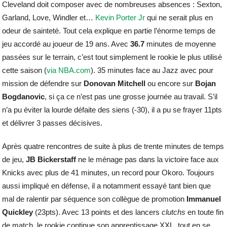
Cleveland doit composer avec de nombreuses absences : Sexton,
Garland, Love, Windler et…
Kevin Porter Jr
qui ne serait plus en
odeur de sainteté. Tout cela explique en partie l’énorme temps de
jeu accordé au joueur de 19 ans. Avec
36.7
minutes de moyenne
passées sur le terrain, c’est tout simplement le rookie le plus utilisé
cette saison (
via NBA.com
). 35 minutes face au Jazz avec pour
mission de défendre sur
Donovan
Mitchell
ou encore sur
Bojan
Bogdanovic
, si ça ce n’est pas une grosse journée au travail. S’il
n’a pu éviter la lourde défaite des siens (-30), il a pu se frayer 11pts
et délivrer 3 passes décisives.
Après quatre rencontres de suite à plus de trente minutes de temps
de jeu,
JB
Bickerstaff
ne le ménage pas dans la victoire face aux
Knicks avec plus de 41 minutes, un record pour Okoro. Toujours
aussi impliqué en défense, il a notamment essayé tant bien que
mal de ralentir par séquence son collègue de promotion
Immanuel
Quickley
(23pts). Avec 13 points et des lancers
clutchs
en toute fin
de match, le rookie continue son apprentissage XXL, tout en se