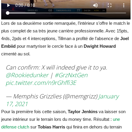
Lors de sa deuxième sortie remarquée, l’intérieur s’offre le match le
plus complet de sa très jeune carrière professionnelle. Avec 15pts,
4rds, 2pds et 4 interceptions, Tillman a profité de l’absence de
Joel
Embiid
pour martyriser le cercle face à un
Dwight
Howard
cimenté au sol.
Can confirm: X will indeed give it to ya.
@Rookiedunker
|
#GrzNxtGen
pic.twitter.com/n9rGhffi3E
— Memphis Grizzlies (@memgrizz)
January
17, 2021
Pour la première fois cette saison,
Taylor
Jenkins
va laisser son
jeune intérieur sur le terrain lors du money time. Résultat :
une
défense clutch
sur
Tobias
Harris
qui finira en dehors du terrain