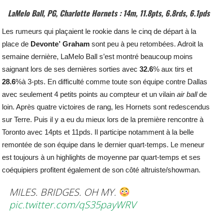
LaMelo Ball, PG, Charlotte Hornets : 14m, 11.8pts, 6.8rds, 6.1pds
Les rumeurs qui plaçaient le rookie dans le cinq de départ à la
place de
Devonte’
Graham
sont peu à peu retombées. Adroit la
semaine dernière, LaMelo Ball s’est montré beaucoup moins
saignant lors de ses dernières sorties avec
32.6
% aux tirs et
28.6
%à 3-pts. En difficulté comme toute son équipe contre Dallas
avec seulement 4 petits points au compteur et un vilain
air
ball
de
loin. Après quatre victoires de rang, les Hornets sont redescendus
sur Terre. Puis il y a eu du mieux lors de la première rencontre à
Toronto avec 14pts et 11pds. Il participe notamment à la belle
remontée de son équipe dans le dernier quart-temps. Le meneur
est toujours à un highlights de moyenne par quart-temps et ses
coéquipiers profitent également de son côté altruiste/showman.
MILES. BRIDGES. OH MY.
pic.twitter.com/qS35payWRV