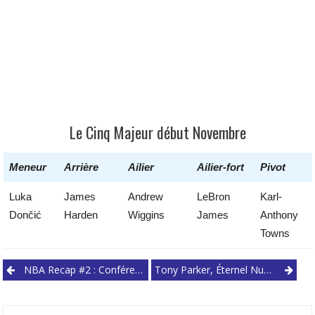
Le Cinq Majeur début Novembre
Meneur
Arrière
Ailier
Ailier-fort
Pivot
Luka
James
Andrew
LeBron
Karl-
Dončić
Harden
Wiggins
James
Anthony
Towns
Post
NBA Recap #2 : Conférence Est
Tony Parker, Éternel Numéro 9
navigation