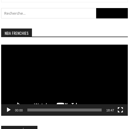
Search
for:
NBA FRENCHIES
Lecteur
vidéo
00:00
18:47