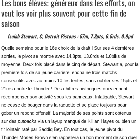
Les bons élèves: généreux dans les efforts, on
veut les voir plus souvent pour cette fin de
saison
Isaiah Stewart, C, Detroit Pistons : 57m, 7.3pts, 6.5rds, 0.9pd
Quelle semaine pour le 16e choix de la draft ! Sur ses 4 dernières
sorties, le pivot se montre avec 14.8pts, 13.8rds et 1.8blks de
moyenne. Deux fois placé dans le cinq de départ, Stewart a, pour la
première fois de sa jeune carrière, enchaîné trois matchs
consécutifs avec au moins 10 tirs tentés, sans oublier ses 15pts et
21rds contre le Thunder ! Des chiffres historiques qui viennent
récompenser son activité sous les panneaux. Infatigable, Stewart
ne cesse de bouger dans la raquette et se place toujours pour
gober un rebond offensif. La majorité de ses points sont obtenus
sur des
putbacks
via un layup manqué de Killian Hayes ou bien un
tir lointain raté par Saddiq Bey. En tout cas, le jeune pivot du
Thunder Moses Brown s’en rappellera un bon moment de son duel