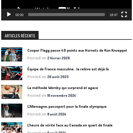
00:00
18:47
ARTICLES RÉCENTS
Cooper Flagg passe 49 points aux Hornets de Kon Knueppel
Posted on
2 février 2026
Équipe de France masculine : la relève est déjà là
Posted on
26 août 2025
La méthode Wemby qui surprend et agace
Posted on
16 novembre 2024
L’Allemagne, passeport pour la finale olympique
Posted on
8 août 2024
L’heure de vérité face au Canada en quart de finale
Posted on
6 août 2024