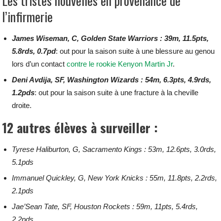
Les tristes nouvelles en provenance de
l’infirmerie
James Wiseman, C, Golden State Warriors : 39m, 11.5pts,
5.8rds, 0.7pd
: out pour la saison suite à une blessure au genou
lors d’un contact
contre le rookie Kenyon Martin Jr
.
Deni Avdija, SF, Washington Wizards : 54m, 6.3pts, 4.9rds,
1.2pds
: out pour la saison suite à une fracture à la cheville
droite.
12 autres élèves à surveiller :
Tyrese Haliburton, G, Sacramento Kings : 53m, 12.6pts, 3.0rds,
5.1pds
Immanuel Quickley, G, New York Knicks : 55m, 11.8pts, 2.2rds,
2.1pds
Jae’Sean Tate, SF, Houston Rockets : 59m, 11pts, 5.4rds,
2.2pds