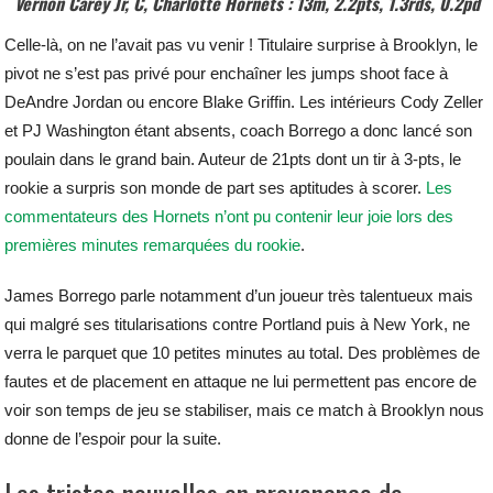
Vernon Carey Jr, C, Charlotte Hornets : 13m, 2.2pts, 1.3rds, 0.2pd
Celle-là, on ne l’avait pas vu venir ! Titulaire surprise à Brooklyn, le
pivot ne s’est pas privé pour enchaîner les jumps shoot face à
DeAndre Jordan ou encore Blake Griffin. Les intérieurs Cody Zeller
et PJ Washington étant absents, coach Borrego a donc lancé son
poulain dans le grand bain. Auteur de 21pts dont un tir à 3-pts, le
rookie a surpris son monde de part ses aptitudes à scorer.
Les
commentateurs des Hornets n’ont pu contenir leur joie lors des
premières minutes remarquées du rookie
.
James Borrego parle notamment d’un joueur très talentueux mais
qui malgré ses titularisations contre Portland puis à New York, ne
verra le parquet que 10 petites minutes au total. Des problèmes de
fautes et de placement en attaque ne lui permettent pas encore de
voir son temps de jeu se stabiliser, mais ce match à Brooklyn nous
donne de l’espoir pour la suite.