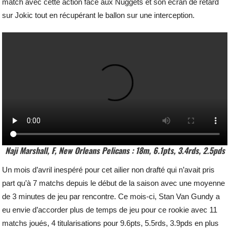
match avec cette action face aux Nuggets et son écran de retard
sur Jokic tout en récupérant le ballon sur une interception.
Naji Marshall, F, New Orleans Pelicans : 18m, 6.1pts, 3.4rds, 2.5pds
Un mois d’avril inespéré pour cet ailier non drafté qui n’avait pris
part qu’à 7 matchs depuis le début de la saison avec une moyenne
de 3 minutes de jeu par rencontre. Ce mois-ci, Stan Van Gundy a
eu envie d’accorder plus de temps de jeu pour ce rookie avec 11
matchs joués, 4 titularisations pour 9.6pts, 5.5rds, 3.9pds en plus