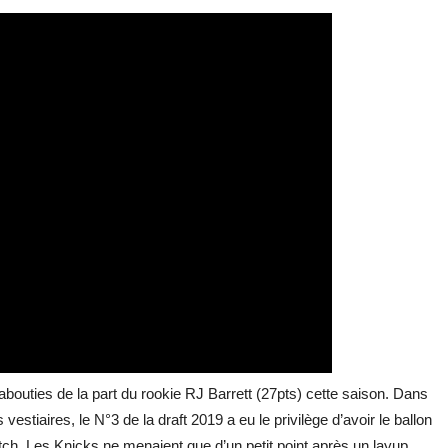
bouties de la part du rookie RJ Barrett (27pts) cette saison. Dans
stiaires, le N°3 de la draft 2019 a eu le privilège d’avoir le ballon
tch. Les Knicks ne menaient que d’un petit point après un layup