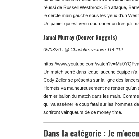
réussi de Russell Westbrook. En attaque, Barret
le cercle main gauche sous les yeux d’un Westb
Un panier qui est venu couronner un très joli m
Jamal Murray (Denver Nuggets)
05/03/20 : @ Charlotte, victoire 114-112
https://www.youtube.com/watch?v=Mu0YQFv
Un match serré dans lequel aucune équipe n’a réu
Cody Zeller se présenta sur la ligne des lancers
Hornets va malheureusement ne rentrer qu’un s
dernier ballon du match dans les main. Comme s
qui va asséner le coup fatal sur les hommes d
sortiront vainqueurs de ce money time.
Dans la catégorie : Je m’occ