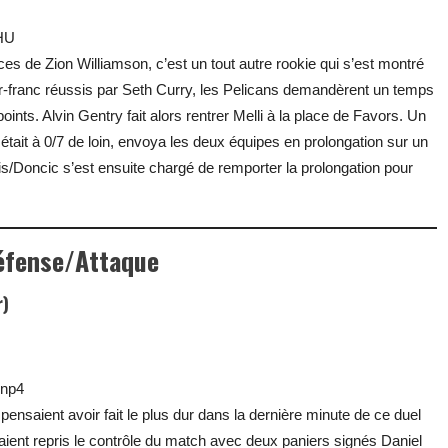
HU
ces de Zion Williamson, c’est un tout autre rookie qui s’est montré
ncer-franc réussis par Seth Curry, les Pelicans demandèrent un temps
ints. Alvin Gentry fait alors rentrer Melli à la place de Favors. Un
e était à 0/7 de loin, envoya les deux équipes en prolongation sur un
is/Doncic s’est ensuite chargé de remporter la prolongation pour
éfense/Attaque
r)
nnp4
pensaient avoir fait le plus dur dans la dernière minute de ce duel
nt repris le contrôle du match avec deux paniers signés Daniel