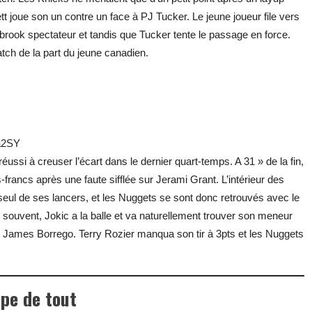
t joue son un contre un face à PJ Tucker. Le jeune joueur file vers
rook spectateur et tandis que Tucker tente le passage en force.
atch de la part du jeune canadien.
a2SY
ssi à creuser l’écart dans le dernier quart-temps. A 31 » de la fin,
-francs après une faute sifflée sur Jerami Grant. L’intérieur des
eul de ses lancers, et les Nuggets se sont donc retrouvés avec le
ouvent, Jokic a la balle et va naturellement trouver son meneur
e James Borrego. Terry Rozier manqua son tir à 3pts et les Nuggets
upe de tout