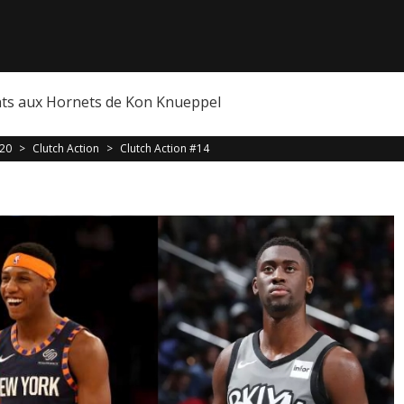
nts aux Hornets de Kon Knueppel
020
>
Clutch Action
>
Clutch Action #14