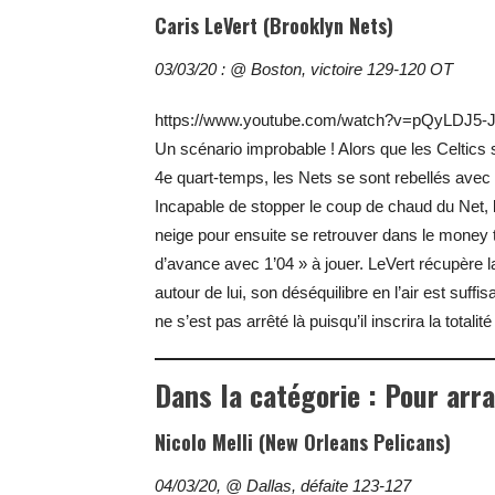
Caris LeVert (Brooklyn Nets)
03/03/20 : @ Boston, victoire 129-120 OT
https://www.youtube.com/watch?v=pQyLDJ5-
Un scénario improbable ! Alors que les Celtics
4e quart-temps, les Nets se sont rebellés avec 
Incapable de stopper le coup de chaud du Net,
neige pour ensuite se retrouver dans le money
d’avance avec 1’04 » à jouer. LeVert récupère la
autour de lui, son déséquilibre en l’air est suffis
ne s’est pas arrêté là puisqu’il inscrira la total
Dans la catégorie : Pour arr
Nicolo Melli (New Orleans Pelicans)
04/03/20, @ Dallas, défaite 123-127