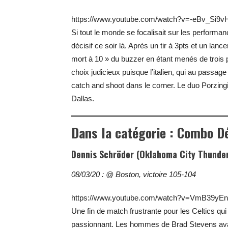
https://www.youtube.com/watch?v=-eBv_Si9v
Si tout le monde se focalisait sur les performan
décisif ce soir là. Après un tir à 3pts et un la
mort à 10 » du buzzer en étant menés de trois po
choix judicieux puisque l’italien, qui au passag
catch and shoot dans le corner. Le duo Porzing
Dallas.
Dans la catégorie : Combo D
Dennis Schröder (Oklahoma City Thunde
08/03/20 : @ Boston, victoire 105-104
https://www.youtube.com/watch?v=VmB39yE
Une fin de match frustrante pour les Celtics qui 
passionnant. Les hommes de Brad Stevens avaie