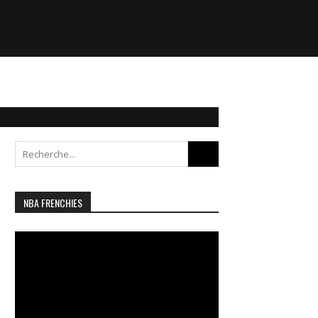
Search
for:
NBA FRENCHIES
Lecteur
vidéo