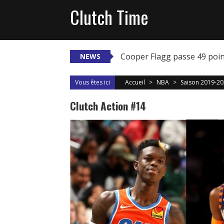
Skip
Clutch Time
to
content
Cooper Flagg passe 49 poi
NEWS
Vous êtes ici
Accueil
>
NBA
>
Saison 2019-2
Clutch Action #14