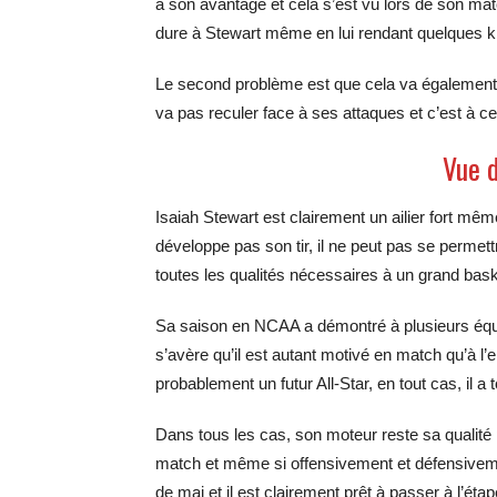
à son avantage et cela s’est vu lors de son match
dure à Stewart même en lui rendant quelques kilo
Le second problème est que cela va également l’
va pas reculer face à ses attaques et c’est à ce
Vue d
Isaiah Stewart est clairement un ailier fort mêm
développe pas son tir, il ne peut pas se permettre
toutes les qualités nécessaires à un grand bask
Sa saison en NCAA a démontré à plusieurs équipe
s’avère qu’il est autant motivé en match qu’à l’
probablement un futur All-Star, en tout cas, il 
Dans tous les cas, son moteur reste sa qualité 
match et même si offensivement et défensivement,
de mai et il est clairement prêt à passer à l’éta