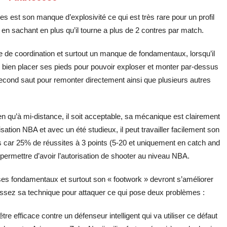
s est son manque d’explosivité ce qui est très rare pour un profil
n sachant en plus qu’il tourne a plus de 2 contres par match.
ue de coordination et surtout un manque de fondamentaux, lorsqu’il
 de bien placer ses pieds pour pouvoir exploser et monter par-dessus
 second saut pour remonter directement ainsi que plusieurs autres
ien qu’à mi-distance, il soit acceptable, sa mécanique est clairement
tion NBA et avec un été studieux, il peut travailler facilement son
 car 25% de réussites à 3 points (5-20 et uniquement en catch and
 permettre d’avoir l’autorisation de shooter au niveau NBA.
es fondamentaux et surtout son « footwork » devront s’améliorer
s assez sa technique pour attaquer ce qui pose deux problèmes :
e efficace contre un défenseur intelligent qui va utiliser ce défaut