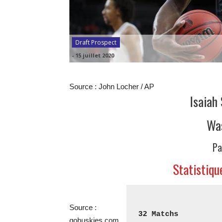
Draft Prospect
-
15 juillet 2020
Source : John Locher / AP
Isaiah 
Wa
Pa
Statistiq
Source :
32 Matchs
gohuskies.com