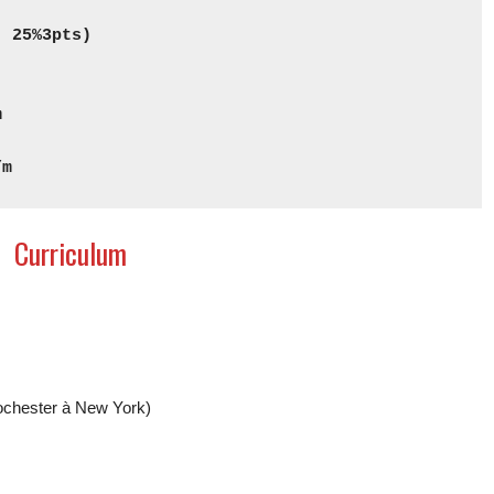
, 25%3pts)
m
/m
Curriculum
Rochester à New York)