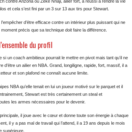
 contre Arizona ou Zeke Nnaji, ailier fort, a réussi à rendre la vie
s et cela s’est fini par un 3 sur 13 aux tirs pour Stewart.
empêcher d’être efficace contre un intérieur plus puissant qui ne
 moment précis que sa technique doit faire la différence.
’ensemble du profil
e si un coach ambitieux pourrait le mettre en pivot mais tant qu’il ne
 d’être un ailier en NBA. Grand, longiligne, rapide, fort, massif, il a
etteur et son plafond ne connaît aucune limite.
s NBA qu’elle tenait en lui un joueur motivé sur le parquet et il
entrainement, Stewart est très certainement un steal et
a toutes les armes nécessaires pour le devenir.
principale, il joue avec le cœur et donne toute son énergie à chaque
 il y a pas mal de travail qui l’attend, il a 19 ans depuis le mois
pe supérieure.