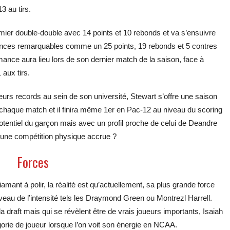
3 au tirs.
remier double-double avec 14 points et 10 rebonds et va s’ensuivre
ances remarquables comme un 25 points, 19 rebonds et 5 contres
ance aura lieu lors de son dernier match de la saison, face à
 aux tirs.
urs records au sein de son université, Stewart s’offre une saison
e chaque match et il finira même 1er en Pac-12 au niveau du scoring
tentiel du garçon mais avec un profil proche de celui de Deandre
 une compétition physique accrue ?
Forces
mant à polir, la réalité est qu’actuellement, sa plus grande force
iveau de l’intensité tels les Draymond Green ou Montrezl Harrell.
 draft mais qui se révèlent être de vrais joueurs importants, Isaiah
orie de joueur lorsque l’on voit son énergie en NCAA.