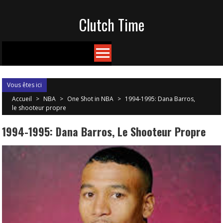
Skip
Clutch Time
to
content
Vous êtes ici
Accueil
>
NBA
>
One Shot in NBA
>
1994-1995: Dana Barros,
le shooteur propre
1994-1995: Dana Barros, Le Shooteur Propre