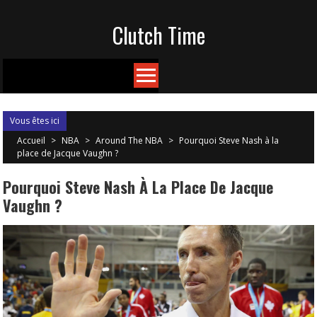
Skip
Clutch Time
to
content
Vous êtes ici
Accueil
>
NBA
>
Around The NBA
>
Pourquoi Steve Nash à la
place de Jacque Vaughn ?
Pourquoi Steve Nash À La Place De Jacque
Vaughn ?