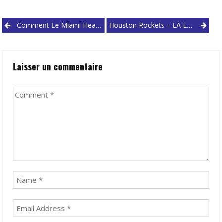
Post
Comment Le Miami Heat A-T-Il Remporté Le Game 1 Face Aux Bucks ?
Houston Rockets – LA Lakers : Débrief D’un Game 1 Surprenant…
navigation
Laisser un commentaire