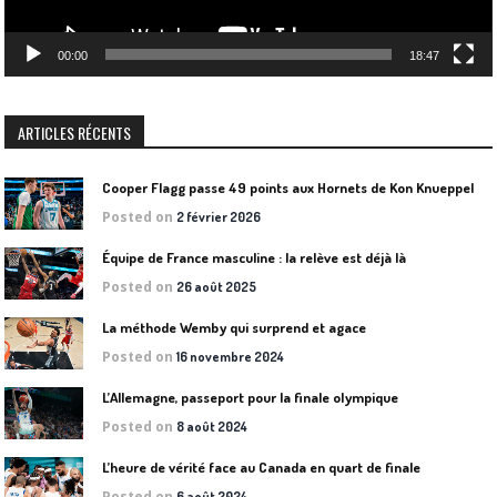
00:00
18:47
ARTICLES RÉCENTS
Cooper Flagg passe 49 points aux Hornets de Kon Knueppel
Posted on
2 février 2026
Équipe de France masculine : la relève est déjà là
Posted on
26 août 2025
La méthode Wemby qui surprend et agace
Posted on
16 novembre 2024
L’Allemagne, passeport pour la finale olympique
Posted on
8 août 2024
L’heure de vérité face au Canada en quart de finale
Posted on
6 août 2024