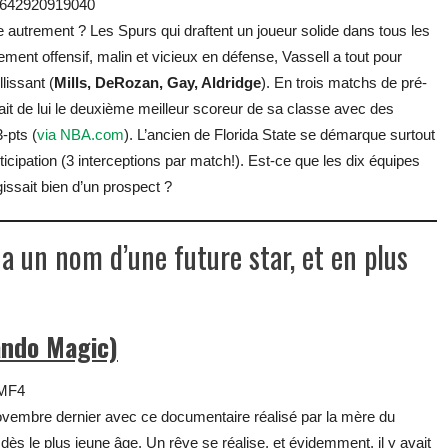
45642920919040
autrement ? Les Spurs qui draftent un joueur solide dans tous les
ment offensif, malin et vicieux en défense, Vassell a tout pour
lissant (
Mills, DeRozan, Gay, Aldridge
). En trois matchs de pré-
fait de lui le deuxième meilleur scoreur de sa classe avec des
-pts (
via NBA.com
). L’ancien de Florida State se démarque surtout
icipation (3 interceptions par match!). Est-ce que les dix équipes
agissait bien d’un prospect ?
l a un nom d’une future star, et en plus
ando Magic)
KMF4
ovembre dernier avec ce documentaire réalisé par la mère du
dès le plus jeune âge. Un rêve se réalise, et évidemment, il y avait