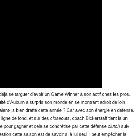
 déjà se targuer d’avoir un Game Winner à son actif chez les pros.
ulté d’Auburn a surpris son monde en se montrant adroit de loin
aient-ils bien drafté cette année ? Car avec son énergie en défense,
r ligne de fond, et sur des
closeouts
, coach Bickerstaff tient là un
oue pour gagner et cela se concrétise par cette défense
clutch
suivi
tion cette saison est de savoir si à lui seul il peut empêcher la