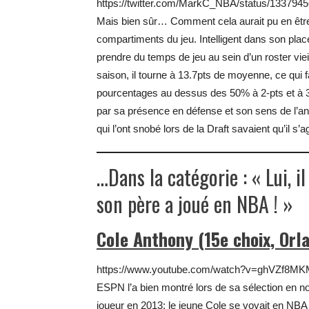
https://twitter.com/MarkC_NBA/status/13379
Mais bien sûr… Comment cela aurait pu en être 
compartiments du jeu. Intelligent dans son place
prendre du temps de jeu au sein d’un roster vieil
saison, il tourne à 13.7pts de moyenne, ce qui 
pourcentages au dessus des 50% à 2-pts et à 3
par sa présence en défense et son sens de l’ant
qui l’ont snobé lors de la Draft savaient qu’il s’
…Dans la catégorie : « Lui, i
son père a joué en NBA ! »
Cole Anthony (15e choix, Orl
https://www.youtube.com/watch?v=ghVZf8M
ESPN l’a bien montré lors de sa sélection en n
joueur en 2013: le jeune Cole se voyait en NBA 