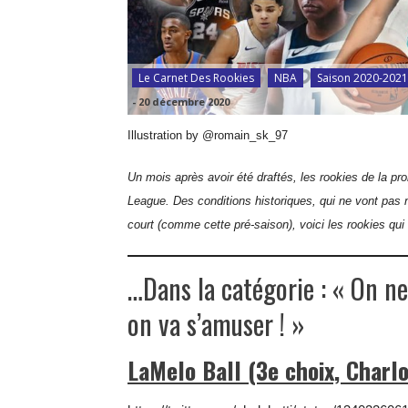
Le Carnet Des Rookies
NBA
Saison 2020-2021
-
20 décembre 2020
Illustration by @romain_sk_97
Un mois après avoir été draftés, les rookies de la p
League. Des conditions historiques, qui ne vont pas 
court (comme cette pré-saison), voici les rookies qui
…Dans la catégorie : « On n
on va s’amuser ! »
LaMelo Ball (3e choix, Charl