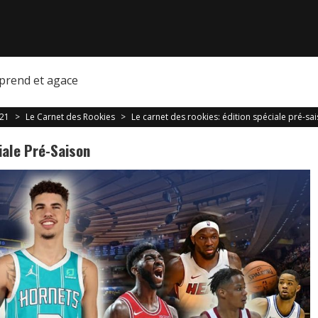
prend et agace
021
>
Le Carnet des Rookies
>
Le carnet des rookies: édition spéciale pré-sa
iale Pré-Saison