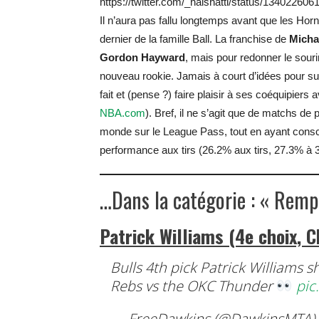
https://twitter.com/_halshatti/status/13402260
Il n’aura pas fallu longtemps avant que les Horn
dernier de la famille Ball. La franchise de
Micha
Gordon Hayward
, mais pour redonner le souri
nouveau rookie. Jamais à court d’idées pour s
fait et (pense ?) faire plaisir à ses coéquipie
NBA.com
). Bref, il ne s’agit que de matchs de 
monde sur le League Pass, tout en ayant consc
performance aux tirs (26.2% aux tirs, 27.3% à 
…Dans la catégorie : « Remp
Patrick Williams (4e choix, C
Bulls 4th pick Patrick Williams 
Rebs vs the OKC Thunder
pic
— FreeDawkins (@DawkinsMTA)