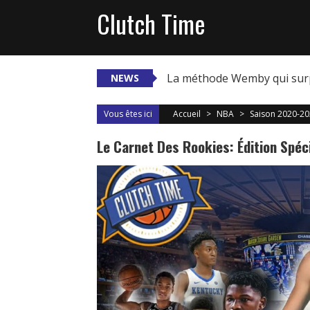
Skip
Clutch Time
to
content
La méthode Wemby qui sur
NEWS
Vous êtes ici
Accueil
>
NBA
>
Saison 2020-2
Le Carnet Des Rookies: Édition Spéc