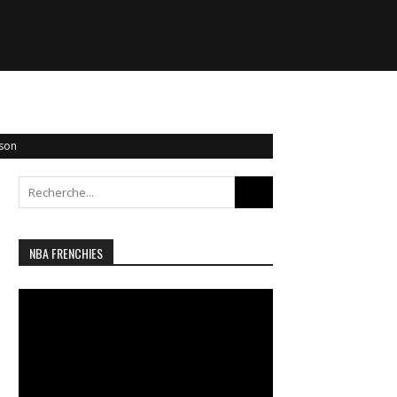
ison
Search
for:
NBA FRENCHIES
Lecteur
vidéo