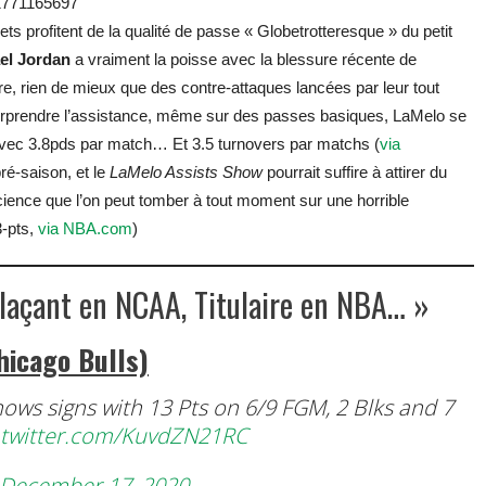
61771165697
ets profitent de la qualité de passe « Globetrotteresque » du petit
el Jordan
a vraiment la poisse avec la blessure récente de
re, rien de mieux que des contre-attaques lancées par leur tout
urprendre l’assistance, même sur des passes basiques, LaMelo se
rs avec 3.8pds par match… Et 3.5 turnovers par matchs (
via
pré-saison, et le
LaMelo Assists Show
pourrait suffire à attirer du
ience que l’on peut tomber à tout moment sur une horrible
3-pts,
via NBA.com
)
laçant en NCAA, Titulaire en NBA… »
hicago Bulls)
shows signs with 13 Pts on 6/9 FGM, 2 Blks and 7
.twitter.com/KuvdZN21RC
December 17, 2020