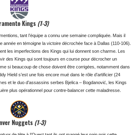
ramento Kings
(1-3)
s mentions, tant l’équipe a connu une semaine compliquée. Mais il
te année en témoigne la victoire décrochée face à Dallas (110-106).
ement les imperfections des Kings qui lui donnent son charme. Les
rvir des Kings qui sont toujours en course pour décrocher un
même si beaucoup de chose doivent être corrigées, notamment dans
dy Hield s’est une fois encore mué dans le rôle d’artificier (24
lmes et le duo d’assassins serbes Bjelica – Bogdanović, les Kings
guère plus opérationnel pour contre-balancer cette maladresse.
nver Nuggets
(1-3)
atuor de tête à l’Ouest tant ils ont mangé leur pain noir cette