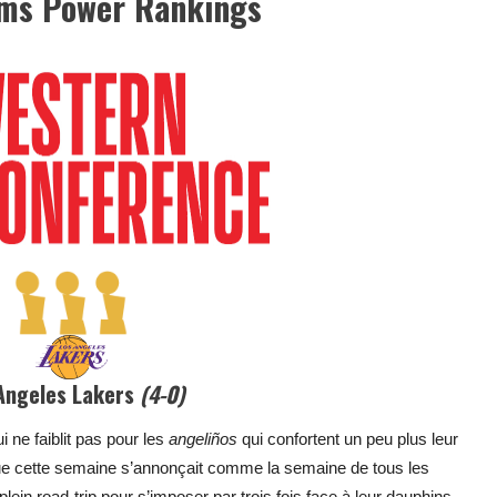
ms Power Rankings
Angeles Lakers
(4-0)
 ne faiblit pas pour les
angeliños
qui confortent un peu plus leur
que cette semaine s’annonçait comme la semaine de tous les
lein road-trip pour s’imposer par trois fois face à leur dauphins