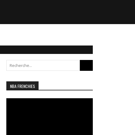
Search
for:
NBA FRENCHIES
Lecteur
vidéo