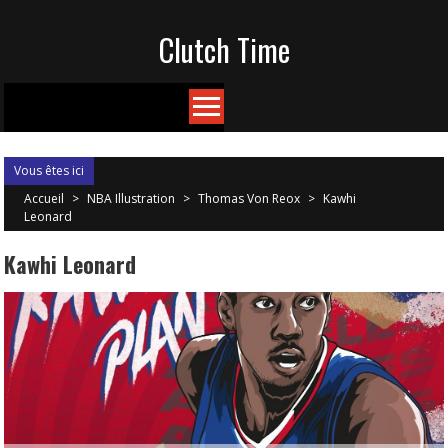
Skip
Clutch Time
to
content
Vous êtes ici
Accueil
>
NBA Illustration
>
Thomas Von Reox
>
Kawhi
Leonard
Kawhi Leonard