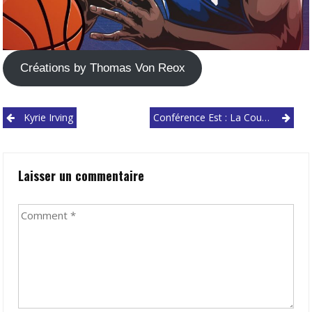
Créations by Thomas Von Reox
Post
Kyrie Irving
Conférence Est : La Course Aux Playoffs
navigation
Laisser un commentaire