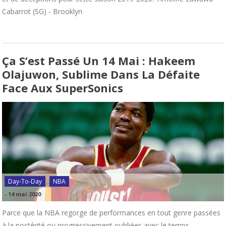
Cabarrot (SG) - Brooklyn
Ça S’est Passé Un 14 Mai : Hakeem
Olajuwon, Sublime Dans La Défaite
Face Aux SuperSonics
Day-To-Day
NBA
-
14 mai 2020
Parce que la NBA regorge de performances en tout genre passées
à la postérité ou progressivement oubliées avec le temps,