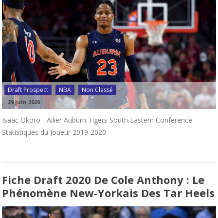
Draft Prospect
NBA
Non Classé
-
29 juin 2020
Isaac Okoro - Ailier Auburn Tigers South Eastern Conference
Statistiques du Joueur 2019-2020
Fiche Draft 2020 De Cole Anthony : Le
Phénomène New-Yorkais Des Tar Heels