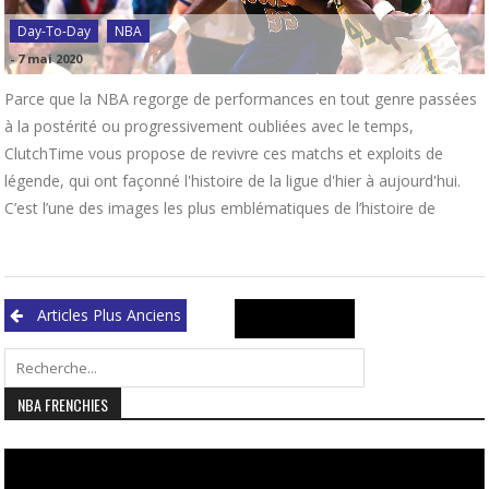
Day-To-Day
NBA
-
7 mai 2020
Parce que la NBA regorge de performances en tout genre passées
à la postérité ou progressivement oubliées avec le temps,
ClutchTime vous propose de revivre ces matchs et exploits de
légende, qui ont façonné l'histoire de la ligue d'hier à aujourd'hui.
C’est l’une des images les plus emblématiques de l’histoire de
Navigation
Search
Articles Plus Anciens
des
for:
articles
NBA FRENCHIES
Lecteur