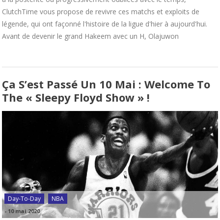
ClutchTime vous propose de revivre ces matchs et exploits de
légende, qui ont façonné l'histoire de la ligue d'hier à aujourd'hui.
Avant de devenir le grand Hakeem avec un H, Olajuwon
Ça S’est Passé Un 10 Mai : Welcome To
The « Sleepy Floyd Show » !
Day-To-Day
NBA
-
10 mai 2020