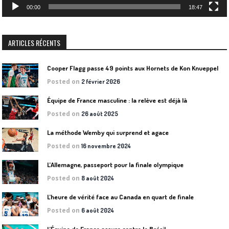
00:00
18:47
ARTICLES RÉCENTS
Cooper Flagg passe 49 points aux Hornets de Kon Knueppel
Posted on
2 février 2026
Équipe de France masculine : la relève est déjà là
Posted on
26 août 2025
La méthode Wemby qui surprend et agace
Posted on
16 novembre 2024
L’Allemagne, passeport pour la finale olympique
Posted on
8 août 2024
L’heure de vérité face au Canada en quart de finale
Posted on
6 août 2024
L’Équipe de France assure contre le Brésil