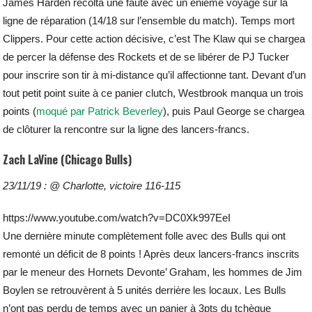
James Harden récolta une faute avec un énième voyage sur la
ligne de réparation (14/18 sur l’ensemble du match). Temps mort
Clippers. Pour cette action décisive, c’est The Klaw qui se chargea
de percer la défense des Rockets et de se libérer de PJ Tucker
pour inscrire son tir à mi-distance qu’il affectionne tant. Devant d’un
tout petit point suite à ce panier clutch, Westbrook manqua un trois
points (
moqué par Patrick Beverley
), puis Paul George se chargea
de clôturer la rencontre sur la ligne des lancers-francs.
Zach LaVine (Chicago Bulls)
23/11/19 : @ Charlotte, victoire 116-115
https://www.youtube.com/watch?v=DC0Xk997EeI
Une dernière minute complètement folle avec des Bulls qui ont
remonté un déficit de 8 points ! Après deux lancers-francs inscrits
par le meneur des Hornets Devonte’ Graham, les hommes de Jim
Boylen se retrouvèrent à 5 unités derrière les locaux. Les Bulls
n’ont pas perdu de temps avec un panier à 3pts du tchèque