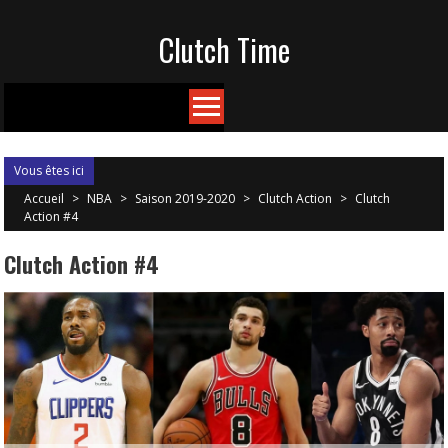
Skip
Clutch Time
to
content
Vous êtes ici
Accueil
>
NBA
>
Saison 2019-2020
>
Clutch Action
>
Clutch
Action #4
Clutch Action #4