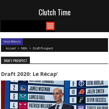
Skip
Clutch Time
to
content
Vous êtes ici
Accueil
>
NBA
>
Draft Prospect
DRAFT PROSPECT
Draft 2020: Le Récap’