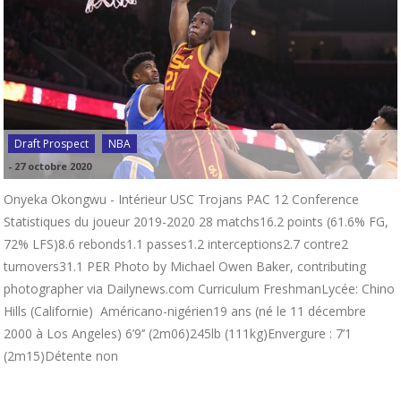
Draft Prospect
NBA
-
27 octobre 2020
Onyeka Okongwu - Intérieur USC Trojans PAC 12 Conference
Statistiques du joueur 2019-2020 28 matchs16.2 points (61.6% FG,
72% LFS)8.6 rebonds1.1 passes1.2 interceptions2.7 contre2
turnovers31.1 PER Photo by Michael Owen Baker, contributing
photographer via Dailynews.com Curriculum FreshmanLycée: Chino
Hills (Californie) Américano-nigérien19 ans (né le 11 décembre
2000 à Los Angeles) 6’9’’ (2m06)245lb (111kg)Envergure : 7’1
(2m15)Détente non