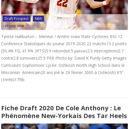
Draft Prospect
NBA
-
27 juin 2020
Tyrese Haliburton – Meneur / Arrière Iowa State Cyclones BIG 12
Conference Statistiques du joueur 2019-2020 22 matchs15.2 points
(50.4% FG, 41.9% 3PTS)5.9 rebonds6.5 passes2.5 interceptions0.7
contre2.8 turnovers25.9 PER Photo by: David K Purdy Getty Images
Curriculum Sophomore Lycée: Oshkosh North High School dans le
Wisconsin Américain20 ans (né le 29 février 2000 à Oshkosh) 6’5’’
(1m96)175lb
Fiche Draft 2020 De Cole Anthony : Le
Phénomène New-Yorkais Des Tar Heels