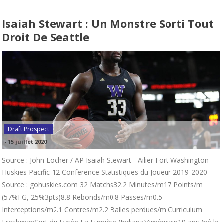
Isaiah Stewart : Un Monstre Sorti Tout
Droit De Seattle
Draft Prospect
-
15 juillet 2020
Source : John Locher / AP Isaiah Stewart - Ailier Fort Washington
Huskies Pacific-12 Conference Statistiques du Joueur 2019-2020
Source : gohuskies.com 32 Matchs32.2 Minutes/m17 Points/m
(57%FG, 25%3pts)8.8 Rebonds/m0.8 Passes/m0.5
Interceptions/m2.1 Contres/m2.2 Balles perdues/m Curriculum
FreshmanSort du Lycée La Lumière (Indiana)Américain19 ans (né le