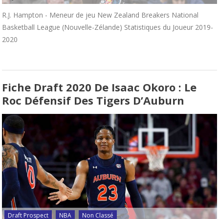
R.J. Hampton - Meneur de jeu New Zealand Breakers National
Basketball League (Nouvelle-Zélande) Statistiques du Joueur 2019-
2020
Fiche Draft 2020 De Isaac Okoro : Le
Roc Défensif Des Tigers D’Auburn
Draft Prospect
NBA
Non Classé