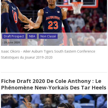
Draft Prospect
NBA
Non Classé
-
29 juin 2020
Isaac Okoro - Ailier Auburn Tigers South Eastern Conference
Statistiques du Joueur 2019-2020
Fiche Draft 2020 De Cole Anthony : Le
Phénomène New-Yorkais Des Tar Heels