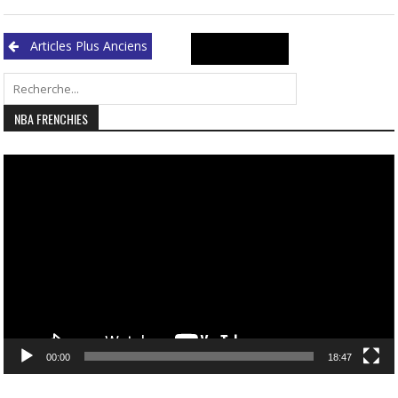
Navigation
Search
Articles Plus Anciens
des
for:
articles
NBA FRENCHIES
Lecteur
vidéo
00:00
18:47