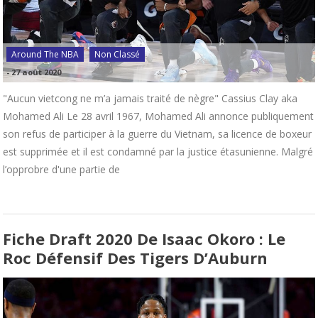
Around The NBA
Non Classé
-
27 août 2020
"Aucun vietcong ne m’a jamais traité de nègre" Cassius Clay aka
Mohamed Ali Le 28 avril 1967, Mohamed Ali annonce publiquement
son refus de participer à la guerre du Vietnam, sa licence de boxeur
est supprimée et il est condamné par la justice étasunienne. Malgré
l’opprobre d'une partie de
Fiche Draft 2020 De Isaac Okoro : Le
Roc Défensif Des Tigers D’Auburn