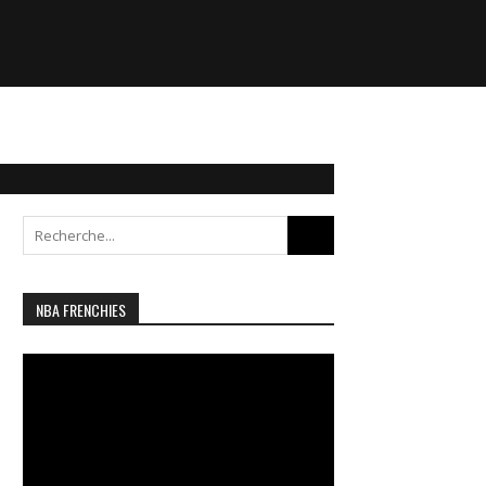
Search
for:
NBA FRENCHIES
Lecteur
vidéo