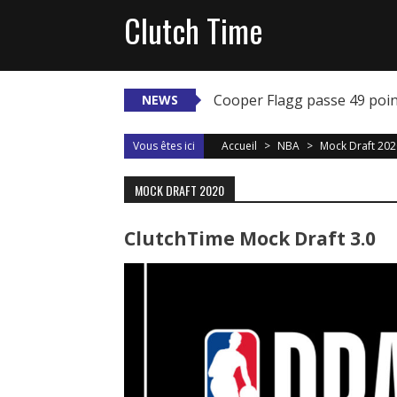
Skip
Clutch Time
to
content
Cooper Flagg passe 49 poi
NEWS
Vous êtes ici
Accueil
>
NBA
>
Mock Draft 202
MOCK DRAFT 2020
ClutchTime Mock Draft 3.0