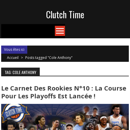
Skip
Clutch Time
to
content
Vous êtes ici
Accueil
>
Posts tagged "Cole Anthony"
TAG: COLE ANTHONY
Le Carnet Des Rookies N°10 : La Course
Pour Les Playoffs Est Lancée !