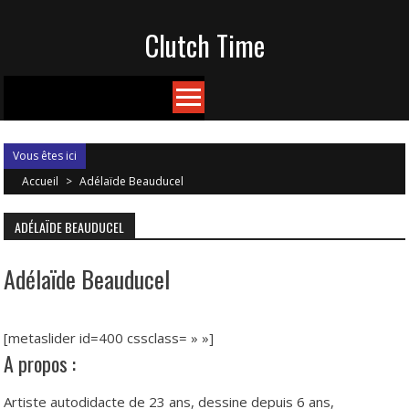
Skip
Clutch Time
to
content
Vous êtes ici
Accueil
>
Adélaïde Beauducel
ADÉLAÏDE BEAUDUCEL
Adélaïde Beauducel
[metaslider id=400 cssclass= » »]
A propos :
Artiste autodidacte de 23 ans, dessine depuis 6 ans,