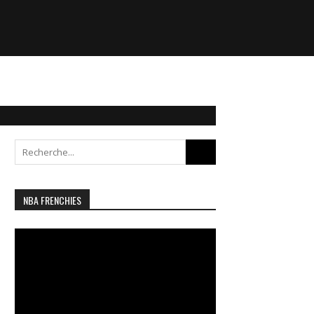
Search
for:
NBA FRENCHIES
Lecteur
vidéo