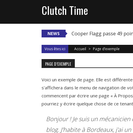
Skip
Clutch Time
to
content
Cooper Flagg passe 49 poi
NEWS
Vous êtes ici
Accueil
>
Page d’exemple
PAGE D’EXEMPLE
Voici un exemple de page. Elle est différente 
s’affichera dans le menu de navigation de vo
commencent par écrire une page « À Propos » 
pourriez y écrire quelque chose de ce tenant
Bonjour ! Je suis un mécanicien 
blog. J’habite à Bordeaux, j’ai un