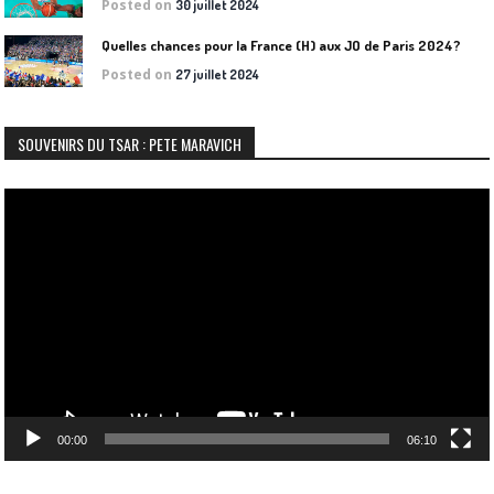
Posted on
30 juillet 2024
Quelles chances pour la France (H) aux JO de Paris 2024?
Posted on
27 juillet 2024
SOUVENIRS DU TSAR : PETE MARAVICH
Lecteur
vidéo
00:00
06:10