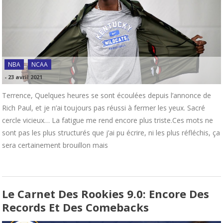
NBA
NCAA
-
23 avril 2021
Terrence, Quelques heures se sont écoulées depuis l’annonce de
Rich Paul, et je n’ai toujours pas réussi à fermer les yeux. Sacré
cercle vicieux… La fatigue me rend encore plus triste.Ces mots ne
sont pas les plus structurés que j’ai pu écrire, ni les plus réfléchis, ça
sera certainement brouillon mais
Le Carnet Des Rookies 9.0: Encore Des
Records Et Des Comebacks