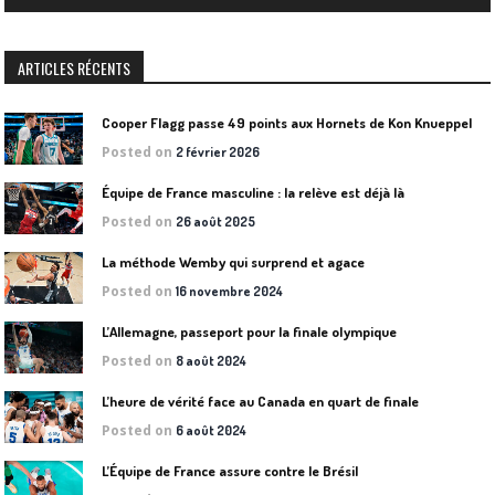
ARTICLES RÉCENTS
Cooper Flagg passe 49 points aux Hornets de Kon Knueppel
Posted on
2 février 2026
Équipe de France masculine : la relève est déjà là
Posted on
26 août 2025
La méthode Wemby qui surprend et agace
Posted on
16 novembre 2024
L’Allemagne, passeport pour la finale olympique
Posted on
8 août 2024
L’heure de vérité face au Canada en quart de finale
Posted on
6 août 2024
L’Équipe de France assure contre le Brésil