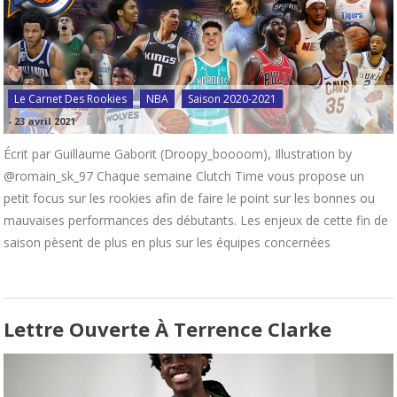
Le Carnet Des Rookies
NBA
Saison 2020-2021
-
23 avril 2021
Écrit par Guillaume Gaborit (Droopy_boooom), Illustration by
@romain_sk_97 Chaque semaine Clutch Time vous propose un
petit focus sur les rookies afin de faire le point sur les bonnes ou
mauvaises performances des débutants. Les enjeux de cette fin de
saison pèsent de plus en plus sur les équipes concernées
Lettre Ouverte À Terrence Clarke