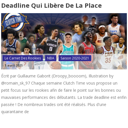
Deadline Qui Libère De La Place
Le Carnet Des Rookies
NBA
Saison 2020-2021
-
1 avril 2021
Écrit par Guillaume Gaborit (Droopy_boooom), Illustration by
@romain_sk_97 Chaque semaine Clutch Time vous propose un
petit focus sur les rookies afin de faire le point sur les bonnes ou
mauvaises performances des débutants. La trade deadline est enfin
passée ! De nombreux trades ont été réalisés. Plus d'une
quarantaine de