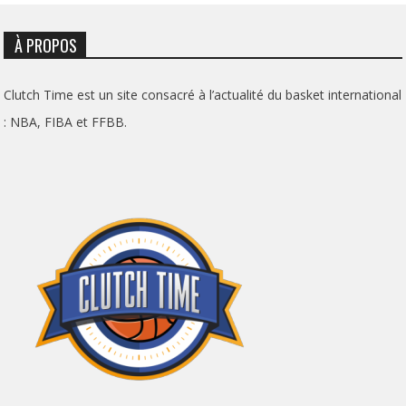
À PROPOS
Clutch Time est un site consacré à l’actualité du basket international
: NBA, FIBA et FFBB.