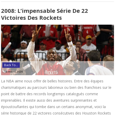
2008: L’impensable Série De 22
Victoires Des Rockets
Back To...
-
16 mars 2020
La NBA aime nous offrir de belles histoires. Entre des équipes
charismatiques au parcours laborieux ou bien des franchises sur le
point de battre des records longtemps catalogués comme
imprenables. Il existe aussi des aventures surprenantes et
époustouflantes qui tombe dans un certains anonymat, voici la
série historique de 22 victoires consécutives des Houston Rockets