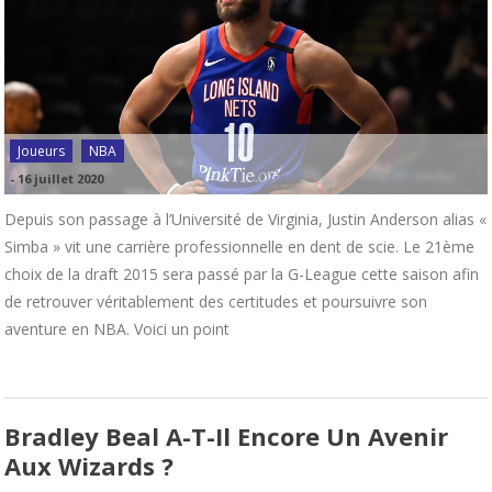
Joueurs
NBA
-
16 juillet 2020
Depuis son passage à l’Université de Virginia, Justin Anderson alias «
Simba » vit une carrière professionnelle en dent de scie. Le 21ème
choix de la draft 2015 sera passé par la G-League cette saison afin
de retrouver véritablement des certitudes et poursuivre son
aventure en NBA. Voici un point
Bradley Beal A-T-Il Encore Un Avenir
Aux Wizards ?