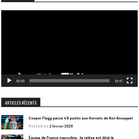
Lecteur
vidéo
00:00
18:47
ARTICLES RÉCENTS
Cooper Flagg passe 49 points aux Hornets de Kon Knueppel
Posted on
2 février 2026
Équipe de France masculine : la relève est déjà là