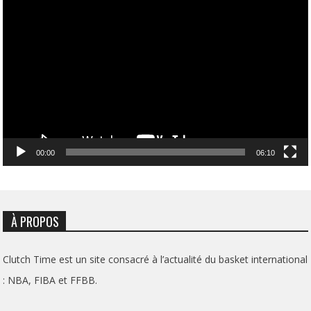
Lecteur
vidéo
00:00
06:10
À PROPOS
Clutch Time est un site consacré à l’actualité du basket international
: NBA, FIBA et FFBB.