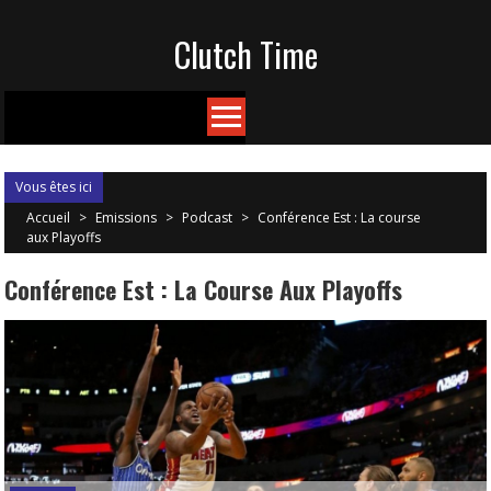
Skip
Clutch Time
to
content
Vous êtes ici
Accueil
>
Emissions
>
Podcast
>
Conférence Est : La course
aux Playoffs
Conférence Est : La Course Aux Playoffs