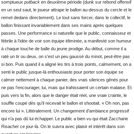
somptueux
putback
en deuxième période (dunk sur rebond offensif
en un seul saut, le joueur attrape le ballon au-dessus du cercle et le
remet dedans directement). Le tout sans forcer, dans le collectif, le
ballon finissant invariablement dans ses mains après quelques
passes. Une performance si naturelle que le public, connaisseur et
fébrile à l’idée de voir son équipe éliminée, a manifesté son humeur
à chaque touche de balle du jeune prodige. Au début, comme il a
raté un tir ou deux, on s’est un peu gaussé du minot, peut-être pas
si bon. Puis quand il a aligné les tirs à trois points, calmement, on a
senti le public jusque-là enthousiaste pour porter son équipe se
calmer nettement à chaque panier, des vrais silences gênés pour
ne pas l’encourager, lui, mais qui trahissaient un certain malaise. Et
puis vers la fin, alors que le danger était réel, une vraie crainte, le
souffle coupé dès qu’il recevait le ballon et shootait. « Oh non, pas
encore lui ». Littéralement. Un changement d’ambiance progressif
qui n’a pas dû lui échapper. Le public a bien vu qui était Zaccharie
Risacher ce jour-là. On le suivra avec plaisir et intérêt dans son