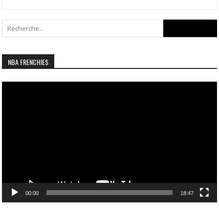
Search
for:
NBA FRENCHIES
Lecteur
vidéo
00:00
18:47