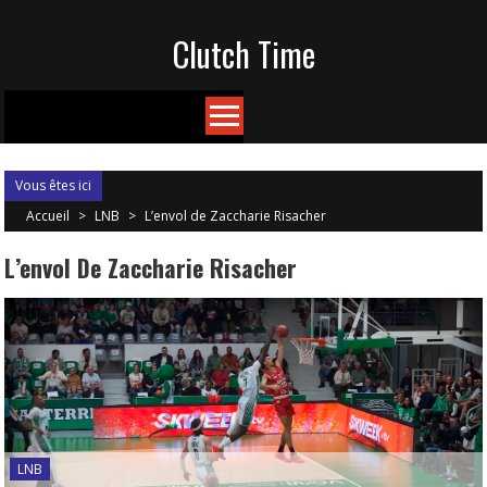
Skip
Clutch Time
to
content
Vous êtes ici
Accueil
>
LNB
>
L’envol de Zaccharie Risacher
L’envol De Zaccharie Risacher
LNB