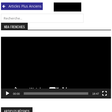
Navigation
Search
Articles Plus Anciens
des
for:
articles
NBA FRENCHIES
Lecteur
vidéo
00:00
18:47
ARTICLES RÉCENTS