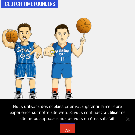
CLUTCH TIME FOUNDERS
Nous utilisons des cookies pour vous garantir la meilleure
expérience sur notre site web. Si vous continuez à utiliser ce
site, nous supposerons que vous en êtes satisfait.
© 2026
Clutch Time
Ok
Powered by
WordPress
| Theme:
AccessPress Mag