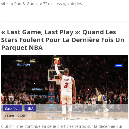
vite : « Run & Gun », « 7'' or Less », voici les
« Last Game, Last Play »: Quand Les
Stars Foulent Pour La Dernière Fois Un
Parquet NBA
Back To...
NBA
-
11 avril 2020
Clutch Time continue sa série d'articles rétros sur la décennie qui