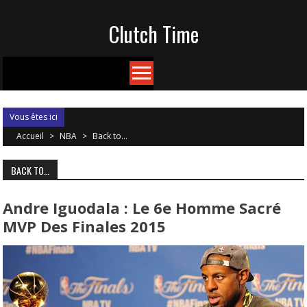
Skip
Clutch Time
to
content
Vous êtes ici
Accueil
>
NBA
>
Back to…
BACK TO…
Andre Iguodala : Le 6e Homme Sacré
MVP Des Finales 2015