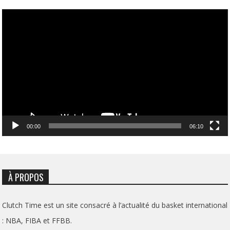
Lecteur
vidéo
00:00
06:10
À PROPOS
Clutch Time est un site consacré à l’actualité du basket international
: NBA, FIBA et FFBB.