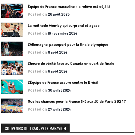
Équipe de France masculine : la relève est déjà là
Posted on
26 août 2025
La méthode Wemby qui surprend et agace
Posted on
16 novembre 2024
L’Allemagne, passeport pour la finale olympique
Posted on
8 août 2024
L’heure de vérité face au Canada en quart de finale
Posted on
6 août 2024
L’Équipe de France assure contre le Brésil
Posted on
30 juillet 2024
Quelles chances pour la France (H) aux JO de Paris 2024?
Posted on
27 juillet 2024
SOUVENIRS DU TSAR : PETE MARAVICH