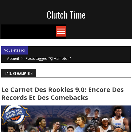
Skip
Clutch Time
to
content
Vous êtes ici
Accueil
>
Posts tagged "RJ Hampton"
TAG: RJ HAMPTON
Le Carnet Des Rookies 9.0: Encore Des
Records Et Des Comebacks