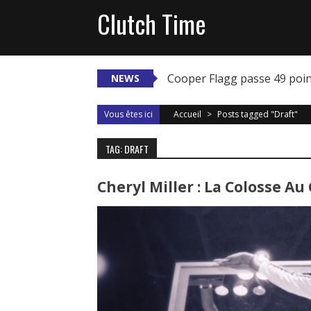
Skip
Clutch Time
to
content
Cooper Flagg passe 49 poi
NEWS
Vous êtes ici
Accueil
>
Posts tagged "Draft"
TAG: DRAFT
Cheryl Miller : La Colosse Au