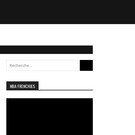
Search
for:
NBA FRENCHIES
Lecteur
vidéo