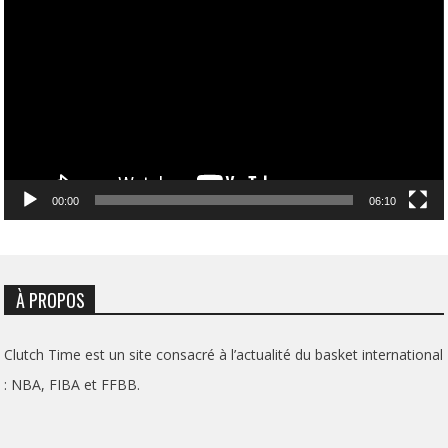
vidéo
00:00
06:10
À PROPOS
Clutch Time est un site consacré à l’actualité du basket international
: NBA, FIBA et FFBB.