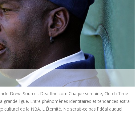
lm Uncle Drew. Source : Deadline.com Chaque semaine, Clutch Time
a grande ligue. Entre phénomènes identitaires et tendances extra-
 culturel de la NBA. L'Éternité. Ne serait-ce pas l’idéal auquel