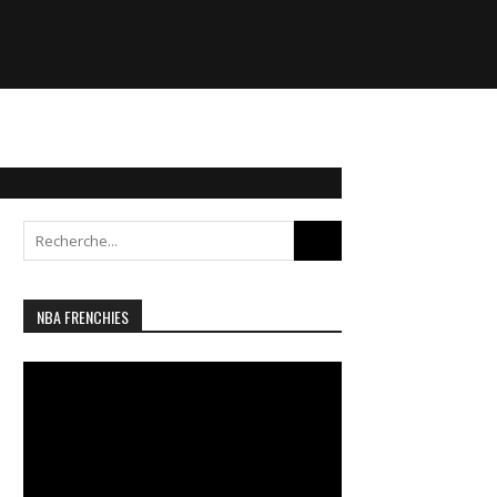
Search
for:
NBA FRENCHIES
Lecteur
vidéo