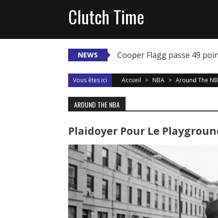
Skip
Clutch Time
to
content
Cooper Flagg passe 49 poi
NEWS
Vous êtes ici
Accueil
>
NBA
>
Around The N
AROUND THE NBA
Plaidoyer Pour Le Playgroun