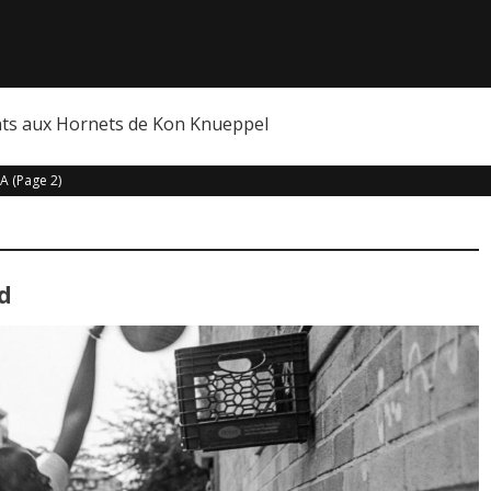
nts aux Hornets de Kon Knueppel
BA
(Page 2)
d