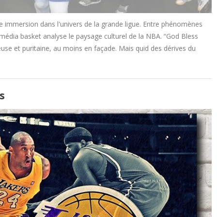
 immersion dans l'univers de la grande ligue. Entre phénomènes
e média basket analyse le paysage culturel de la NBA. “God Bless
euse et puritaine, au moins en façade. Mais quid des dérives du
s