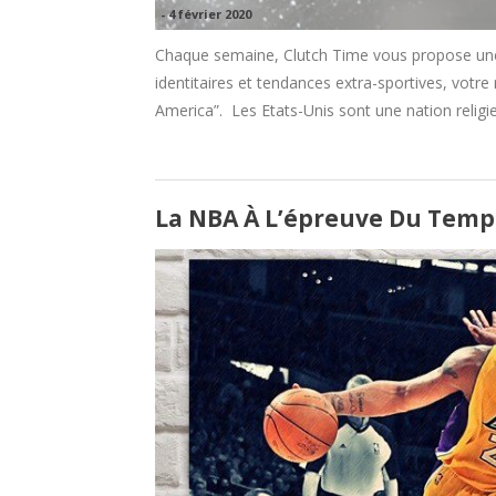
-
4 février 2020
Chaque semaine, Clutch Time vous propose une
identitaires et tendances extra-sportives, votr
America”. Les Etats-Unis sont une nation religi
La NBA À L’épreuve Du Temp